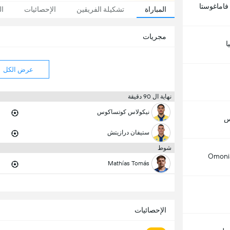
اماغوستا
المباراة
تشكيلة الفريقين
الإحصائيات
ال
مجريات
ا
عرض الكل
نهاية ال 90 دقيقة
نيكولاس كوتساكوس
س
ستيفان درازيتش
شوط
Omoni
Mathías Tomás
الإحصائيات