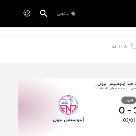
نتائجي
331.3K
ا ضد إينوسيس نيون
 - الدرجة الأولى, الجولة 16
انتهت
0
-
إينوسيس نيون
03/01