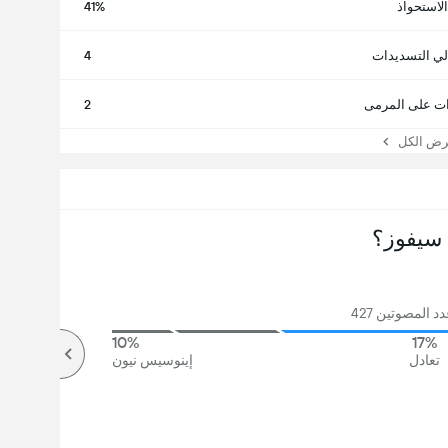
الاستحواذ
41%
لي التسديدات
4
ت على المرمى
2
 الكل
سيفوز؟
 المصوتين 427
10%
17%
تعادل
إينوسيس نيون