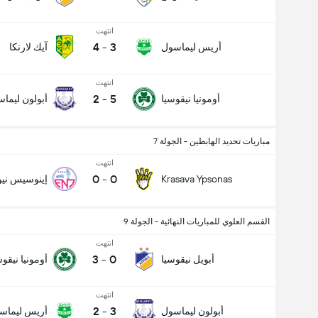
انتهت
4
-
3
أريس ليماسول
آيك لارنكا
انتهت
2
-
5
أومونيا نيقوسيا
أبولون ليما
مباريات تحديد الهابطين - الجولة 7
انتهت
0
-
0
Krasava Ypsonas
إينوسيس ني
القسم العلوي للمباريات النهائية - الجولة 9
انتهت
3
-
0
أبويل نيقوسيا
أومونيا نيقوس
انتهت
2
-
3
أبولون ليماسول
أريس ليماس