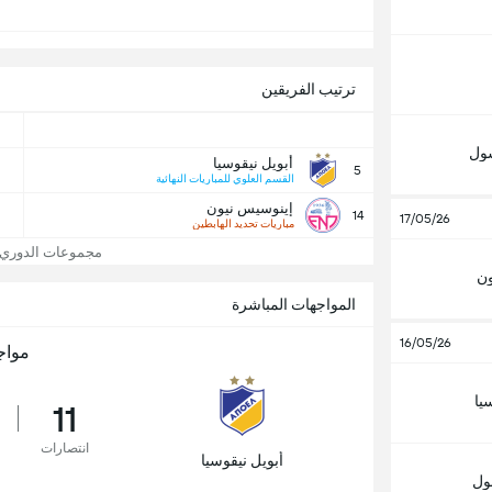
ترتيب الفريقين
سول
أبويل نيقوسيا
5
القسم العلوي للمباريات النهائية
إينوسيس نيون
14
17/05/26
مباريات تحديد الهابطين
مجموعات الدوري ال
ون
المواجهات المباشرة
16/05/26
مواج
يا
11
انتصارات
أبويل نيقوسيا
ول