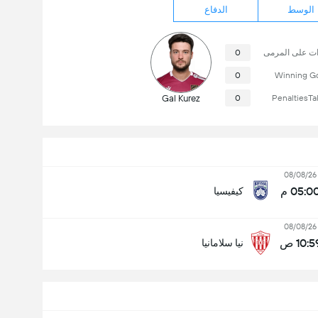
الوسط
الدفاع
ات على المرمى
0
0
Winning G
Gal Kurez
0
PenaltiesTa
08/08/26
05:0 م
كيفيسيا
08/08/26
10:5 ص
نيا سلامانيا