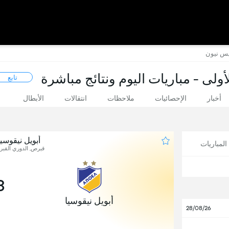
يس نيون
ولى - مباريات اليوم ونتائج مباشرة
تابع
أخبار
الإحصائيات
ملاحظات
انتقالات
الأبطال
أبويل نيقوسي
لمباريات
قبرص, الدوري القبرصي
3
أبويل نيقوسيا
28/08/26