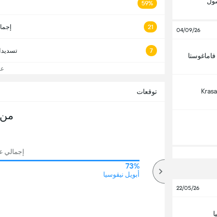
سول
59%
21
إجما
04/09/26
7
تسديدا
اماغوستا
عرض
Kras
توقعات
من 
إجمالي عدد
73%
86%
أكثر
أبويل نيقوسيا
22/05/26
ا