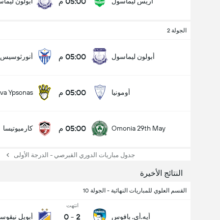
05:00 م
أريس ليماسول
أبولون ليما
الجولة 2
05:00 م
أبولون ليماسول
أنورثوسيس ف
05:00 م
أومونيا
ava Ypsonas
عدد الاهداف (2.5)
05:00 م
Omonia 29th May
كارميوتيسا
جدول مباريات الدوري القبرصي - الدرجة الأولى
النتائج الأخيرة
القسم العلوي للمباريات النهائية - الجولة 10
انتهت
0
-
2
أيه.أي. بافوس
أبويل نيقوسي