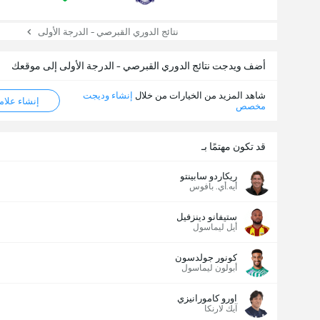
نتائج الدوري القبرصي - الدرجة الأولى
أضف ويدجت نتائج الدوري القبرصي - الدرجة الأولى إلى موقعك
شاهد المزيد من الخيارات من خلال
إنشاء وديجت
إنشاء علامة ML
مخصص
قد تكون مهتمًا بـ
ريكاردو سابينتو
أيه.أي. بافوس
ستيفانو دينزفيل
أيل ليماسول
كونور جولدسون
أبولون ليماسول
اورو كامورانيزي
آيك لارنكا