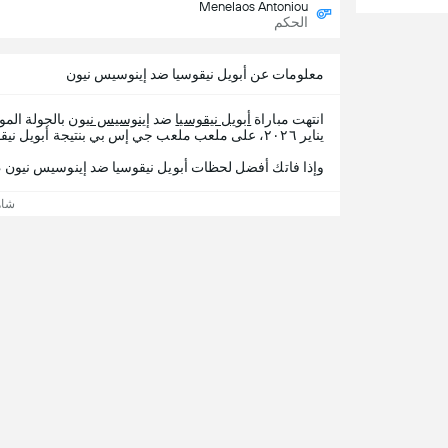
Menelaos Antoniou
الحكم
معلومات عن أبويل نيقوسيا ضد إينوسيس نيون
انتهت مباراة
أبويل نيقوسيا
ضد
إينوسيس نيون
بالجولة الم
يناير ٢٠٢٦، على ملعب ملعب جي إس بي بنتيجة أبويل نيقوسيا 3 - 0 إينوسيس نيون.
وإذا فاتك أفضل لحظات أبويل نيقوسيا ضد إينوسيس نيون ، 365Scores يقدم لك تفاصيل المباراة
شاه