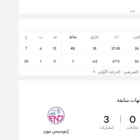
لعب
+/-
فارق
نقاط
ف
ت
خ
7
6
13
45
18
27:45
26
25
1
0
1
-62
67:5
26
قبرصي - الدرجة الأولى
هات سابقة
3
0
تعادلات
انتصارات
إينوسيس نيون