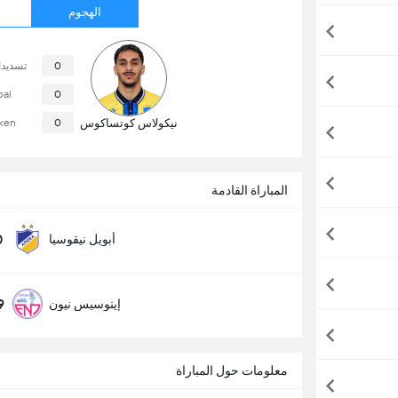
الهجوم
0
تسديد
oal
0
نيكولاس كوتساكوس
0
ken
المباراة القادمة
0
أبويل نيقوسيا
9
إينوسيس نيون
معلومات حول المباراة