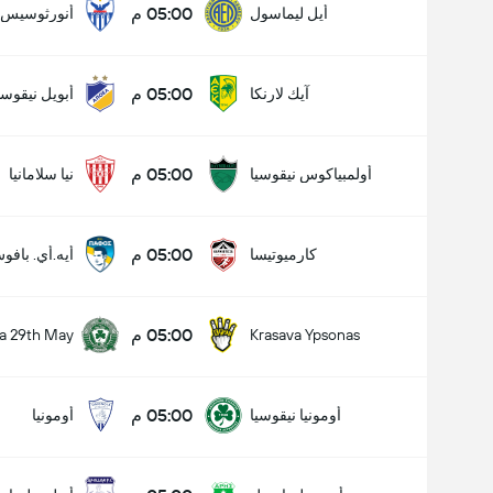
05:00 م
أيل ليماسول
أنورثوسيس ف
05:00 م
آيك لارنكا
أبويل نيقوسي
05:00 م
أولمبياكوس نيقوسيا
نيا سلامانيا
05:00 م
كارميوتيسا
أيه.أي. بافو
05:00 م
a 29th May
Krasava Ypsonas
05:00 م
أومونيا نيقوسيا
أومونيا