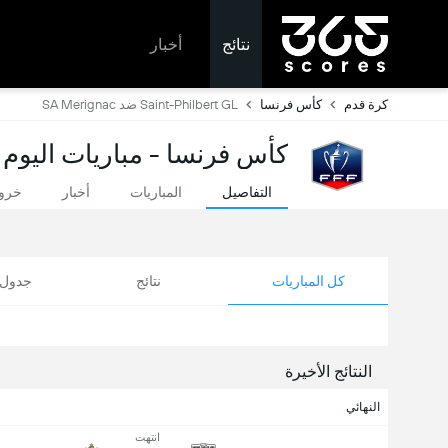
نتائج
أخبار
كرة قدم
كأس فرنسا
Saint-Philbert GL ضد SA Merignac
كأس فرنسا - مباريات اليوم 
التفاصيل
المباريات
أخبار
خروج
كل المباريات
نتائج
جدول ا
النتائج الأخيرة
النهائي
انتهت