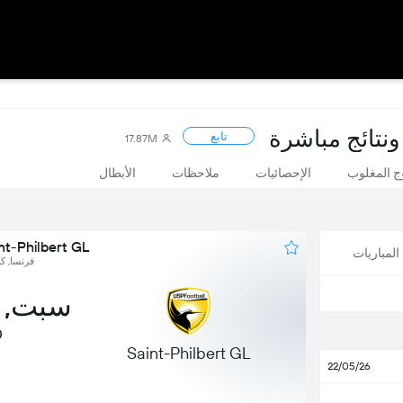
ونتائج مباشرة
تابع
17.87M
 المغلوب
الإحصائيات
ملاحظات
الأبطال
Saint-Philbert GL ضد ignac
لمباريات
فرنسا, كأ
سبت, 16 نوفمبر
0
Saint-Philbert GL
22/05/26