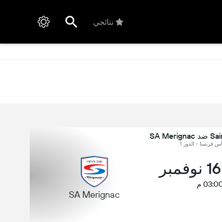
نتائجي
SA Mer
س فرنسا - الدور 1
03:0 م
SA Merignac