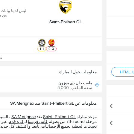
ليس لدينا بيانات
بين ه
Saint-Philbert GL
1
-
1
2
-
0
عرض
معلومات حول المباراة
HT
ملعب جان دي موزون
سعة الملعب: 5,000
معلومات عن Saint-Philbert GL ضد SA Merignac
موعد مباراة
Saint-Philbert GL
ضد
SA Merignac
مرحلة 7th round من بطولة
كأس فرنسا
لـ
كرة قدم
تحديثات لحظية لجميع الإحصائيات. تابعنا واكتشف كل جديد م