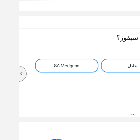
سيفوز؟
تعادل
SA Merignac