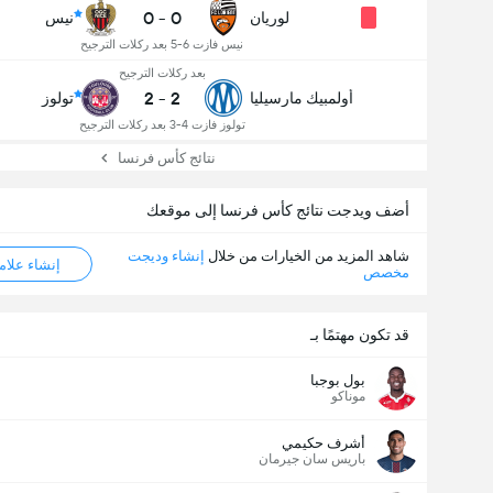
0
-
0
لوريان
نيس
نيس فازت 6-5 بعد ركلات الترجيح
بعد ركلات الترجيح
2
-
2
أولمبيك مارسيليا
تولوز
تولوز فازت 4-3 بعد ركلات الترجيح
نتائج كأس فرنسا
أضف ويدجت نتائج كأس فرنسا إلى موقعك
شاهد المزيد من الخيارات من خلال
إنشاء وديجت
إنشاء علامة ML
مخصص
قد تكون مهتمًا بـ
بول بوجبا
موناكو
أشرف حكيمي
باريس سان جيرمان