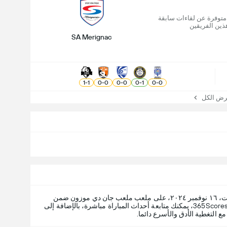
 متوفرة عن لقاءات سابقة
ذين الفريقين
SA Merignac
1
-
1
0
-
0
0
-
0
0
-
1
0
-
0
 الكل
، السبت، ١٦ نوفمبر ٢٠٢٤، على ملعب ملعب جان دي موزون ضمن
. عبر 365Scores، يمكنك متابعة أحداث المباراة مباشرة، بالإضافة إلى
ع التغطية الأدق والأسرع دائما.