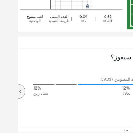
0.59
0.09
القدم اليمنى
لعب مفتوح
xGOT
xG
طريقة التسديد
الوضعية
سيفوز؟
مصوتين 59,337
12%
12%
تعادل
ستاد رين