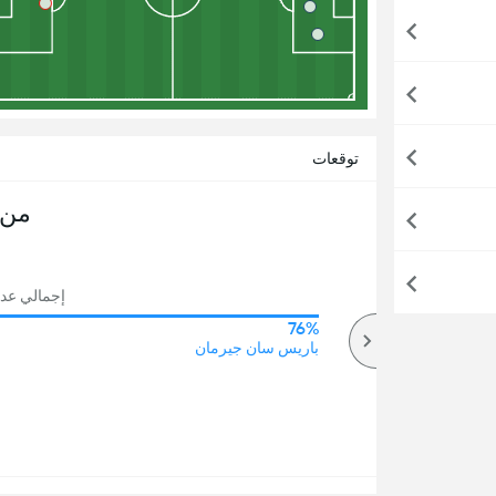
توقعات
من 
إجمالي عدد ال
76%
65%
أكثر
باريس سان جيرمان