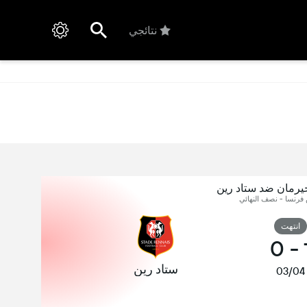
نتائجي
يرمان ضد ستاد رين
فرنسا - نصف النهائي
انتهت
0
-
ستاد رين
03/04