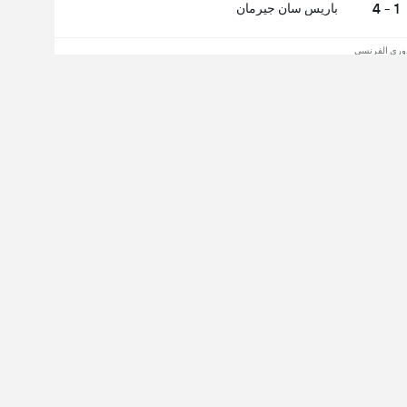
1 - 4
باريس سان جيرمان
وري الفرنسي
3 - 1
ستاد رين
 الكل
الوسط
الدفاع
لي التسديدات
ول على التجربة الكاملة:
ات على المرمى
ت خارج المرمى
Follow