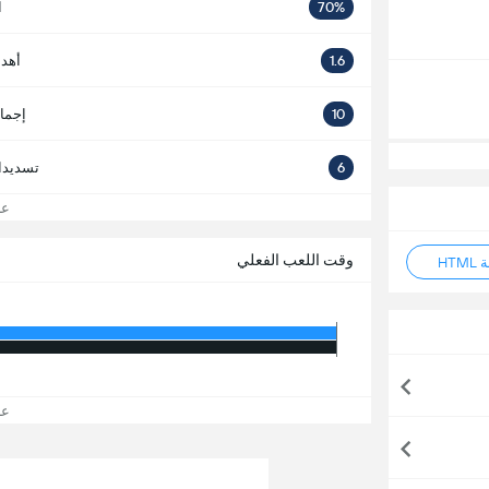
70%
ا
1.6
أهدا
10
إجما
6
تسديدا
عرض
وقت اللعب الفعلي
HT
عرض