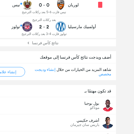
0
-
0
لوريان
نيس
نيس فازت 6-5 بعد ركلات الترجيح
بعد ركلات الترجيح
2
-
2
أولمبيك مارسيليا
تولوز
تولوز فازت 4-3 بعد ركلات الترجيح
نتائج كأس فرنسا
أضف ويدجت نتائج كأس فرنسا إلى موقعك
شاهد المزيد من الخيارات من خلال
إنشاء وديجت
إنشاء علامة ML
مخصص
قد تكون مهتمًا بـ
بول بوجبا
موناكو
أشرف حكيمي
باريس سان جيرمان