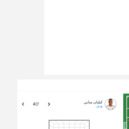
كيليان مبابي
40'
هدف