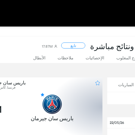
ونتائج مباشرة
تابع
17.87M
 المغلوب
الإحصائيات
ملاحظات
الأبطال
باريس سان ج
لمباريات
فرنسا, كأس 
1
باريس سان جيرمان
22/05/26