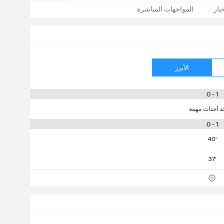
بار
المواجهات المباشرة
الأبرز
1 - 0
جد أحداث مهمة
1 - 0
40'
37'