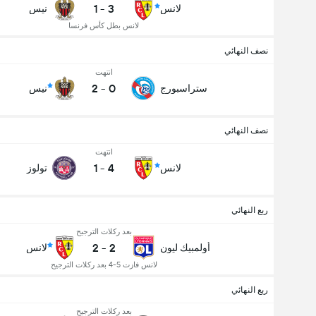
1
-
3
لانس
نيس
لانس بطل كأس فرنسا
نصف النهائي
انتهت
2
-
0
ستراسبورج
نيس
نصف النهائي
انتهت
1
-
4
لانس
تولوز
ربع النهائي
بعد ركلات الترجيح
2
-
2
أولمبيك ليون
لانس
لانس فازت 5-4 بعد ركلات الترجيح
ربع النهائي
بعد ركلات الترجيح