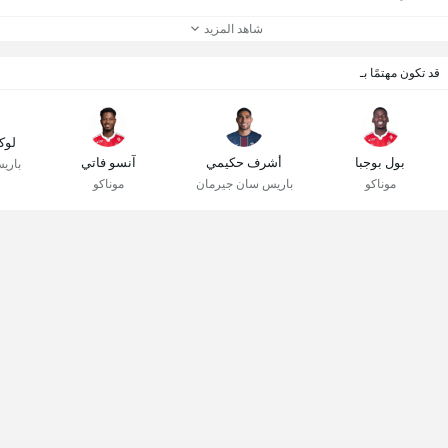
شاهد المزيد
قد تكون مهتمًا بـ
لوك
بول بوجبا
أشرف حكيمي
آنسو فاتي
باري
موناكو
باريس سان جيرمان
موناكو