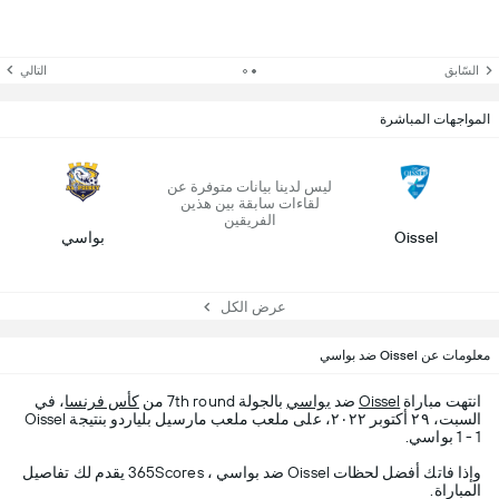
السّابق
التالي
المواجهات المباشرة
ليس لدينا بيانات متوفرة عن
لقاءات سابقة بين هذين
الفريقين
Oissel
بواسي
عرض الكل
معلومات عن Oissel ضد بواسي
انتهت مباراة
Oissel
ضد
بواسي
بالجولة 7th round من
كأس فرنسا
، في
السبت، ٢٩ أكتوبر ٢٠٢٢، على ملعب ملعب مارسيل بلياردو بنتيجة Oissel
1 - 1 بواسي.
وإذا فاتك أفضل لحظات Oissel ضد بواسي ، 365Scores يقدم لك تفاصيل
المباراة.