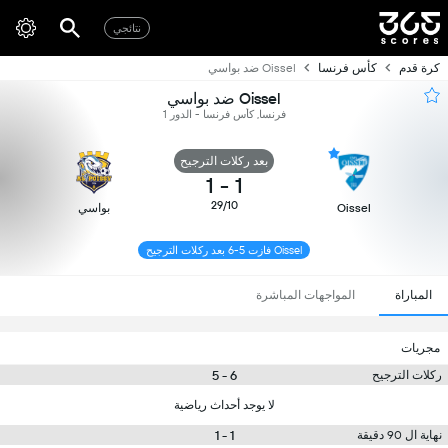
نتائجي
كرة قدم
كأس فرنسا
Oissel ضد بواسي
Oissel ضد بواسي
فرنسا, كأس فرنسا - الدور 1
بعد ركلات الترجيح
1
-
1
29/10
Oissel
بواسي
Oissel فازت 5-6 بعد ركلات الترجيح
المباراة
المواجهات المباشرة
مجريات
6 - 5
ركلات الترجيح
لا يوجد أحداث رياضية
1 - 1
نهاية ال 90 دقيقة