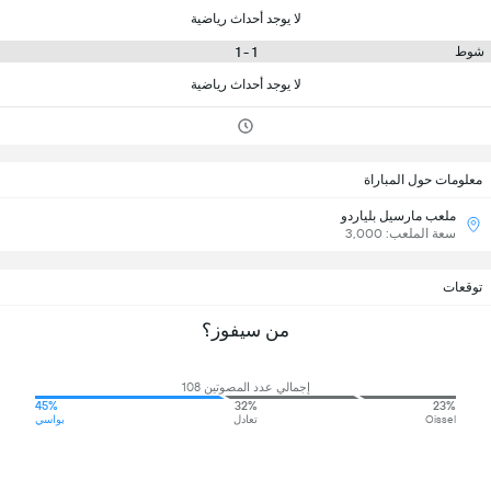
لا يوجد أحداث رياضية
1 - 1
شوط
لا يوجد أحداث رياضية
معلومات حول المباراة
ملعب مارسيل بلياردو
سعة الملعب: 3,000
توقعات
من سيفوز؟
إجمالي عدد المصوتين 108
45%
32%
23%
Oissel
تعادل
بواسي