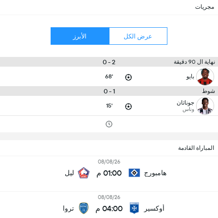
مجريات
عرض الكل
الأبرز
2 - 0
نهاية ال 90 دقيقة
بايو
68'
1 - 0
شوط
جوناثان
15'
وناس
المباراة القادمة
08/08/26
01:00 م
هامبورج
ليل
08/08/26
04:00 م
أوكسير
تروا