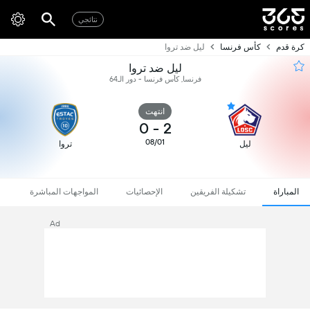
نتائجي
كرة قدم
كأس فرنسا
ليل ضد تروا
ليل ضد تروا
فرنسا, كأس فرنسا - دور الـ64
انتهت
0
-
2
08/01
ليل
تروا
المباراة
تشكيلة الفريقين
الإحصائيات
المواجهات المباشرة
Ad