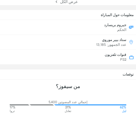
عرض الكل
معلومات حول المباراة
جيروم بريسارد
الحكم
ستاد بيير موروي
عدد الجمهور: 13,185
قنوات تلفزيون
FS2
توقعات
من سيفوز؟
إجمالي عدد المصوتين 5,400
17%
21%
62%
ليل
تعادل
تروا