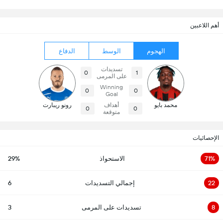
أهم اللاعبين
الهجوم
الوسط
الدفاع
تسديدات
0
1
على المرمى
Winning
0
0
Goal
محمد بايو
أهداف
رونو ريبارت
0
0
متوقعة
الإحصائيات
71%
الاستحواذ
29%
22
إجمالي التسديدات
6
8
تسديدات على المرمى
3