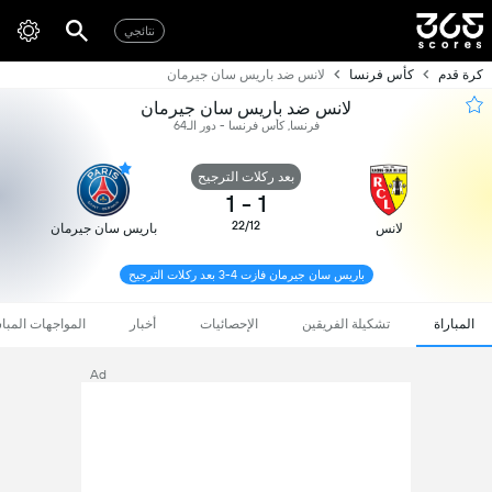
نتائجي
كرة قدم
كأس فرنسا
لانس ضد باريس سان جيرمان
لانس ضد باريس سان جيرمان
فرنسا, كأس فرنسا - دور الـ64
بعد ركلات الترجيح
1
-
1
22/12
لانس
باريس سان جيرمان
باريس سان جيرمان فازت 4-3 بعد ركلات الترجيح
المباراة
تشكيلة الفريقين
الإحصائيات
أخبار
المواجهات المبا
Ad