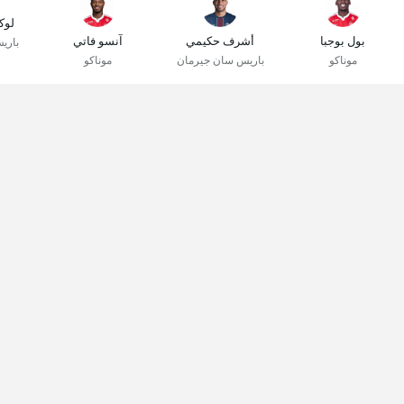
لوك
بول بوجبا
أشرف حكيمي
آنسو فاتي
باري
موناكو
باريس سان جيرمان
موناكو