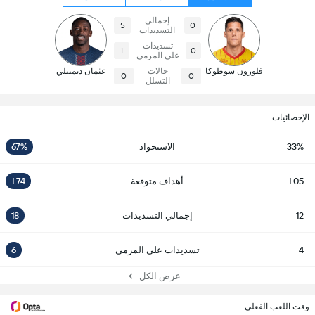
إجمالي
5
0
التسديدات
تسديدات
1
0
على المرمى
فلورون سوطوكا
حالات
عثمان ديمبيلي
0
0
التسلل
الإحصائيات
33%
الاستحواذ
67%
1.05
أهداف متوقعة
1.74
12
إجمالي التسديدات
18
4
تسديدات على المرمى
6
عرض الكل
وقت اللعب الفعلي