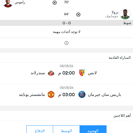
70'
راموس
نزولا
66'
خوسانوف
0 - 0
شوط
لا توجد أحداث مهمة
المباراة القادمة
08/08/26
02:00 م
لانس
سندرلاند
08/08/26
03:00 م
باريس سان جيرمان
مانشستر يونايتد
أهم اللاعبين
الهجوم
الوسط
الدفاع