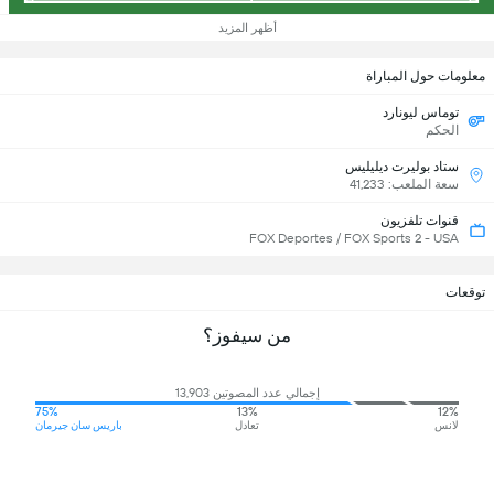
أظهر المزيد
معلومات حول المباراة
توماس ليونارد
الحكم
ستاد بوليرت ديليليس
سعة الملعب: 41,233
قنوات تلفزيون
FOX Deportes / FOX Sports 2 - USA
توقعات
من سيفوز؟
إجمالي عدد المصوتين 13,903
75%
13%
12%
لانس
تعادل
باريس سان جيرمان