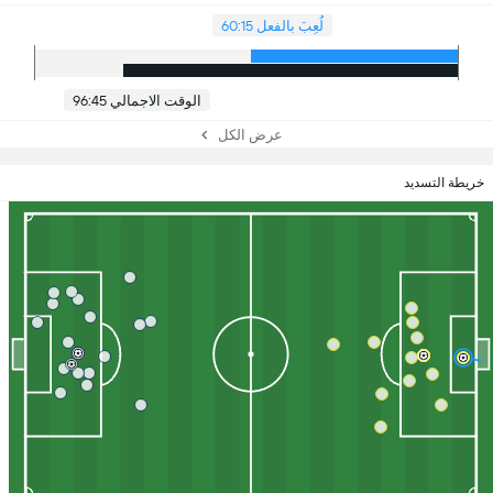
لُعِبَ بالفعل 60:15
الوقت الاجمالي 96:45
عرض الكل
خريطة التسديد