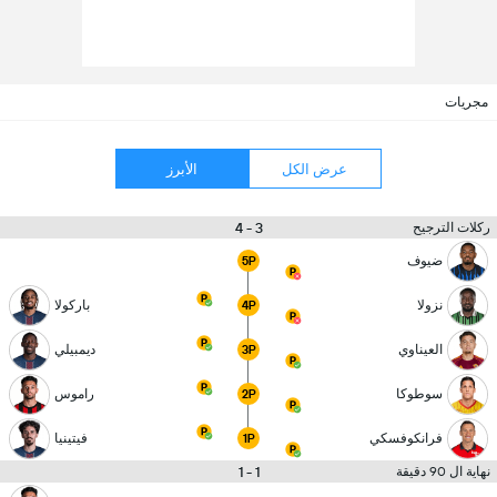
مجريات
عرض الكل
الأبرز
3 - 4
ركلات الترجيح
ضيوف
5P
نزولا
باركولا
4P
العيناوي
ديمبيلي
3P
سوطوكا
راموس
2P
فرانكوفسكي
فيتينيا
1P
1 - 1
نهاية ال 90 دقيقة