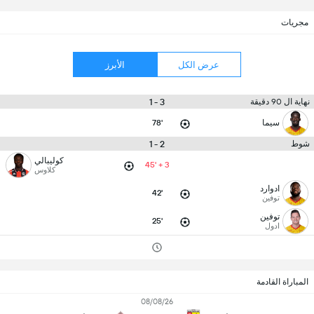
مجريات
عرض الكل
الأبرز
3 - 1
نهاية ال 90 دقيقة
سيما
78'
2 - 1
شوط
كوليبالي
45' + 3
كلاوس
ادوارد
42'
توفين
توفين
25'
ادول
المباراة القادمة
08/08/26