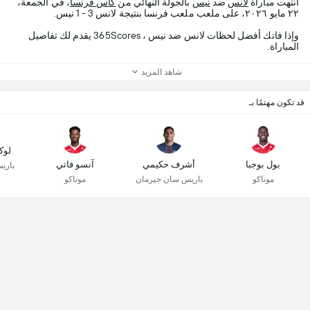
انتهت مباراة
لانس
ضد
نيس
بالجولة النهائي من
كأس فرنسا
، في الجمعة،
٢٢ مايو ٢٠٢٦، على ملعب ملعب فرنسا بنتيجة لانس 3 - 1 نيس.
وإذا فاتك أفضل لحظات لانس ضد نيس ، 365Scores يقدم لك تفاصيل
المباراة.
شاهد المزيد
قد تكون مهتمًا بـ
لوك
بول بوجبا
أشرف حكيمي
آنسو فاتي
باري
موناكو
باريس سان جيرمان
موناكو