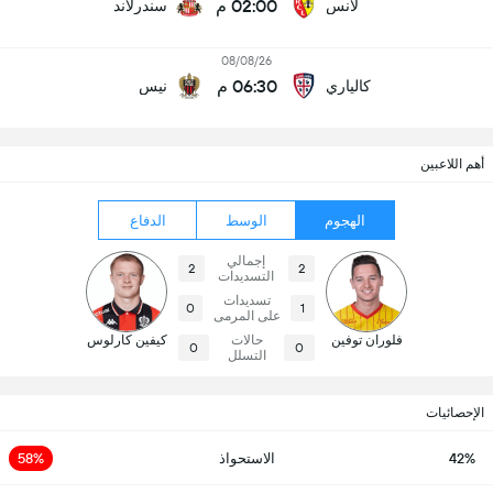
02:00 م
لانس
سندرلاند
08/08/26
06:30 م
كالياري
نيس
أهم اللاعبين
الهجوم
الوسط
الدفاع
إجمالي
2
2
التسديدات
تسديدات
0
1
على المرمى
فلوران توفين
حالات
كيفين كارلوس
0
0
التسلل
الإحصائيات
42%
الاستحواذ
58%