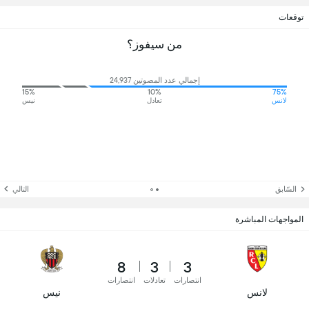
توقعات
من سيفوز؟
إجمالي عدد المصوتين 24,937
15%
10%
75%
لانس
تعادل
نيس
السّابق
التالي
المواجهات المباشرة
8
3
3
انتصارات
تعادلات
انتصارات
لانس
نيس