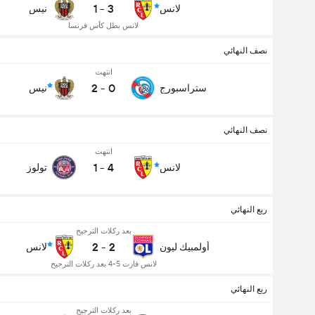
1
-
3
لانس
نيس
لانس بطل كأس فرنسا
نصف النهائي
انتهت
2
-
0
ستراسبورج
نيس
نصف النهائي
انتهت
1
-
4
لانس
تولوز
ربع النهائي
بعد ركلات الترجيح
2
-
2
أولمبيك ليون
لانس
لانس فازت 5-4 بعد ركلات الترجيح
ربع النهائي
بعد ركلات الترجيح