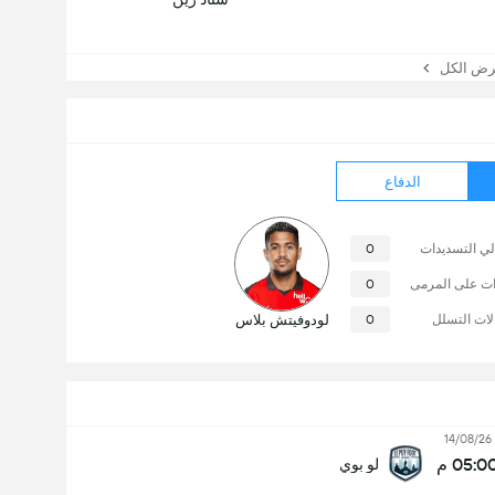
 الكل
الدفاع
لي التسديدات
0
ات على المرمى
0
لات التسلل
0
لودوفيتش بلاس
14/08/26
05:0 م
لو بوي