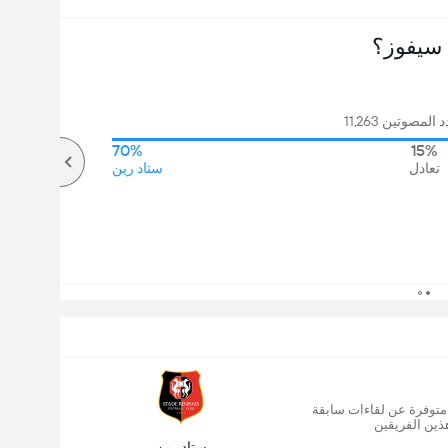
سيفوز؟
لمصوتين 11,263
70%
15%
تعادل
ستاد رين
 متوفرة عن لقاءات سابقة
ذين الفريقين
ستاد رين