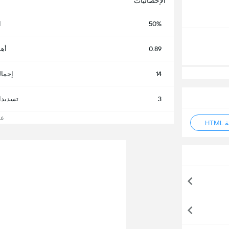
الإحصائيات
50%
ا
0.89
أهد
14
إجمال
3
تسديدا
عرض
HT