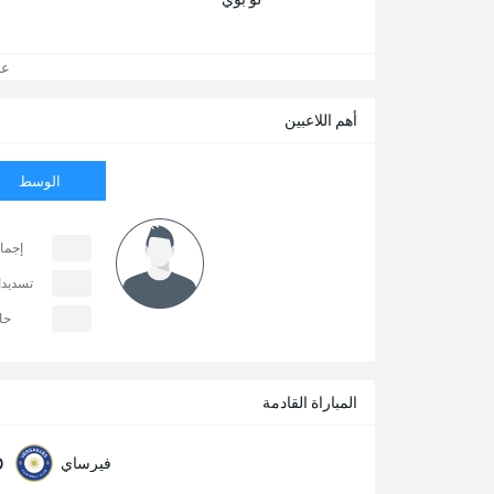
عرض
أهم اللاعبين
الوسط
إجما
تسديد
حا
المباراة القادمة
0
فيرساي