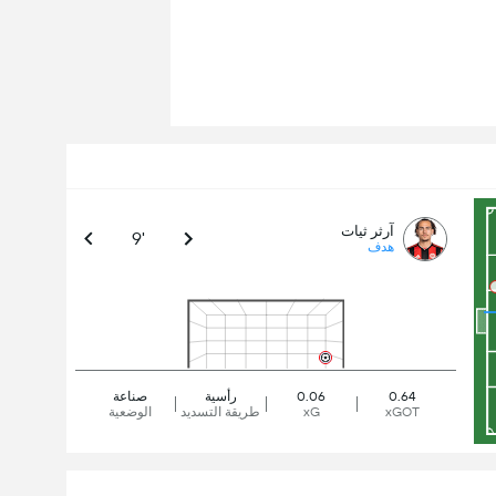
آرثر ثيات
9'
هدف
0.64
0.06
رأسية
صناعة
xGOT
xG
طريقة التسديد
الوضعية