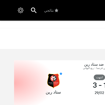
نتائجي
 ضد ستاد رين
 فرنسا - ربع النهائي
انتهت
3
-
ستاد رين
29/02