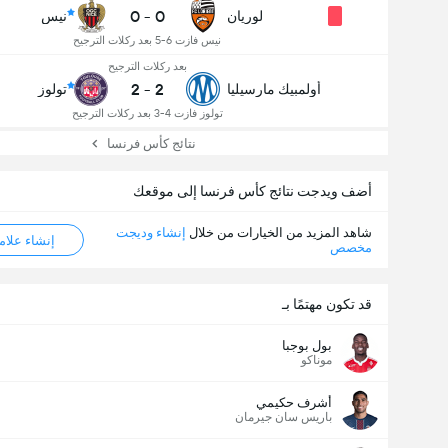
0
-
0
لوريان
نيس
نيس فازت 6-5 بعد ركلات الترجيح
بعد ركلات الترجيح
2
-
2
أولمبيك مارسيليا
تولوز
تولوز فازت 4-3 بعد ركلات الترجيح
نتائج كأس فرنسا
أضف ويدجت نتائج كأس فرنسا إلى موقعك
شاهد المزيد من الخيارات من خلال
إنشاء وديجت
إنشاء علامة ML
مخصص
قد تكون مهتمًا بـ
بول بوجبا
موناكو
أشرف حكيمي
باريس سان جيرمان