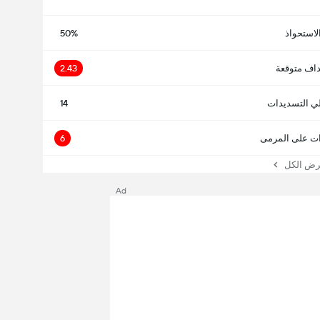
لاستحواذ
50%
اف متوقعة
2.43
ي التسديدات
14
ت على المرمى
6
 الكل
Ad