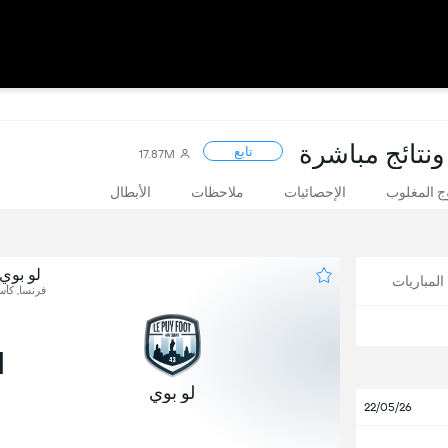
ونتائج مباشرة
تابع
17.87M
 المغلوب
الإحصائيات
ملاحظات
الأبطال
لو بوي
لمباريات
فرنسا, كأس
1
لو بوي
22/05/26