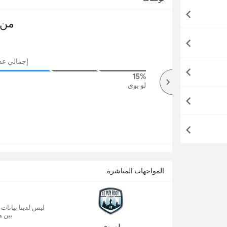
من 
إجمالي عدد ا
15%
84%
أكثر
لو بوي
المواجهات المباشرة
ليس لدينا بيانات
بين ه
لو بوي