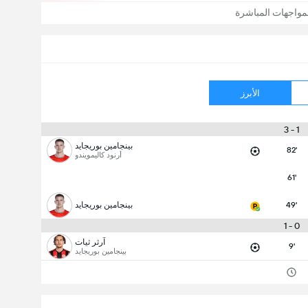
مواجهات المباشرة
الأبرز
1 - 3
بينجامين بوريجايد
82'
أرنود كاليمويندو
61'
49'
بينجامين بوريجايد
0 - 1
آرثر ثيات
9'
بينجامين بوريجايد