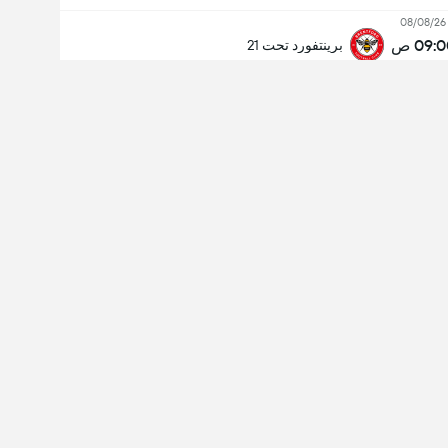
08/08/26
09: ص
برينتفورد تحت 21
استاد جيفروي جيتشارد
عدد الجمهور: 31,414
أس فرنسا
، في الخميس، ٢٩ فبراير ٢٠٢٤، على ملعب استاد
ول على التجربة الكاملة:
د المزيد
Follow