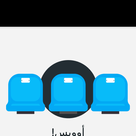
أووبس!