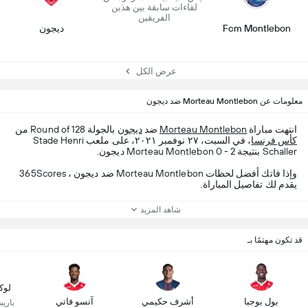
لقاءات سابقة بين هذين
الفريقين
Fcm Montlebon
ديجون
عرض الكل
معلومات عن Morteau Montlebon ضد ديجون
انتهت مباراة
Morteau Montlebon
ضد
ديجون
بالجولة Round of 128 من
كأس فرنسا
، في السبت، ٢٧ نوفمبر ٢٠٢١، على ملعب Stade Henri
Schaller بنتيجة Morteau Montlebon 0 - 2 ديجون.
وإذا فاتك أفضل لحظات Morteau Montlebon ضد ديجون ، 365Scores
يقدم لك تفاصيل المباراة.
شاهد المزيد
قد تكون مهتمًا بـ
لوك
بول بوجبا
أشرف حكيمي
آنسو فاتي
باري