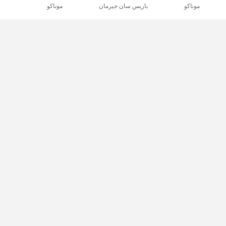
موناكو
باريس سان جيرمان
موناكو