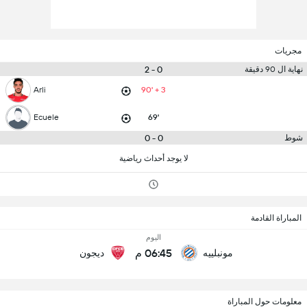
مجريات
0 - 2
نهاية ال 90 دقيقة
Arli
90' + 3
Ecuele
69'
0 - 0
شوط
لا يوجد أحداث رياضية
المباراة القادمة
اليوم
06:45 م
مونبلييه
ديجون
معلومات حول المباراة