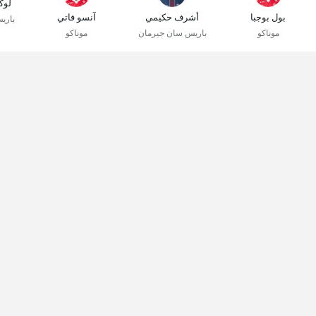
لوك
بول بوجبا
أشرف حكيمي
آنسو فاتي
باري
موناكو
باريس سان جيرمان
موناكو