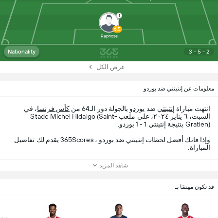
1
6.5
Raphose
Nationality
3 - 5 - 2
عرض الكل
معلومات عن إنتينتي ضد بوردو
انتهت مباراة
إنتينتي
ضد
بوردو
بالجولة دور الـ64 من
كأس فرنسا
، في
السبت، ٦ يناير ٢٠٢٤، على ملعب Stade Michel Hidalgo (Saint-
Gratien) بنتيجة إنتينتي 1 - 1 بوردو.
وإذا فاتك أفضل لحظات إنتينتي ضد بوردو ، 365Scores يقدم لك تفاصيل
المباراة.
شاهد المزيد
قد تكون مهتمًا بـ