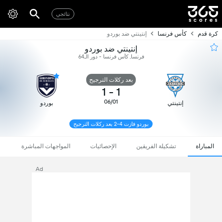
نتائجي
كرة قدم
كأس فرنسا
إنتينتي ضد بوردو
إنتينتي ضد بوردو
فرنسا, كأس فرنسا - دور الـ64
بعد ركلات الترجيح
1
-
1
06/01
إنتينتي
بوردو
بوردو فازت 4-2 بعد ركلات الترجيح
المباراة
تشكيلة الفريقين
الإحصائيات
المواجهات المباشرة
Ad