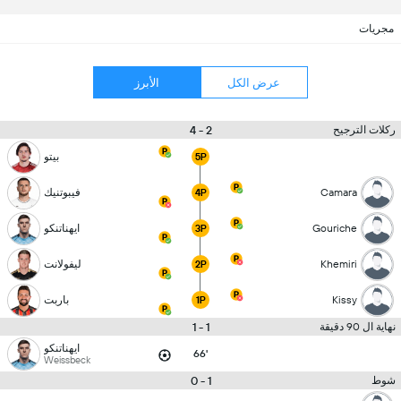
مجريات
عرض الكل
الأبرز
2 - 4
ركلات الترجيح
بيتو
5P
Camara
فيبوتنيك
4P
Gouriche
ايهناتنكو
3P
Khemiri
ليفولانت
2P
Kissy
باربت
1P
1 - 1
نهاية ال 90 دقيقة
ايهناتنكو
66'
Weissbeck
1 - 0
شوط