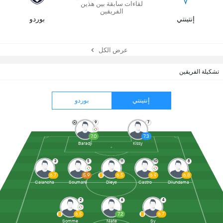
لقاءات سابقة بين هذين
الفريقين
إنتينتي
بوردو
عرض الكل
تشكيلة الفريقين
إنتينتي
بوردو
9
7
7.0
7.3
Baradji
Kissy
3
5
11
10
8
6.7
5.9
6.5
6.9
6.8
Calancha
Soumaré
Dieye
Castro
Dilundama
2
6
4
6.5
7.2
6.7
Somme
Niate
Sy