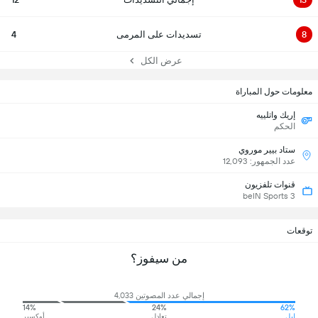
8
تسديدات على المرمى
4
عرض الكل
معلومات حول المباراة
إريك واتلييه
الحكم
ستاد بيير موروي
عدد الجمهور: 12,093
قنوات تلفزيون
beIN Sports 3
توقعات
من سيفوز؟
إجمالي عدد المصوتين 4,033
14%
24%
62%
ليل
تعادل
أوكسير