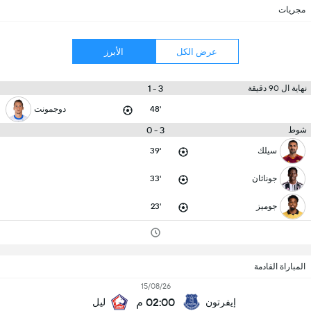
مجريات
عرض الكل
الأبرز
3 - 1
نهاية ال 90 دقيقة
48'
دوجمونت
3 - 0
شوط
سيلك
39'
جوناثان
33'
جوميز
23'
المباراة القادمة
15/08/26
02:00 م
إيفرتون
ليل