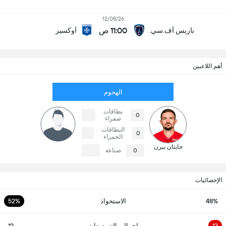
12/08/26
11:00 ص
باريس أف.سي.
أوكسير
أهم اللاعبين
الهجوم
بطاقات
0
صفراء
البطاقات
0
الحمراء
جايتان بيرن
0
صناعة
الإحصائيات
48%
الاستحواذ
52%
13
إجمالي التسديدات
12