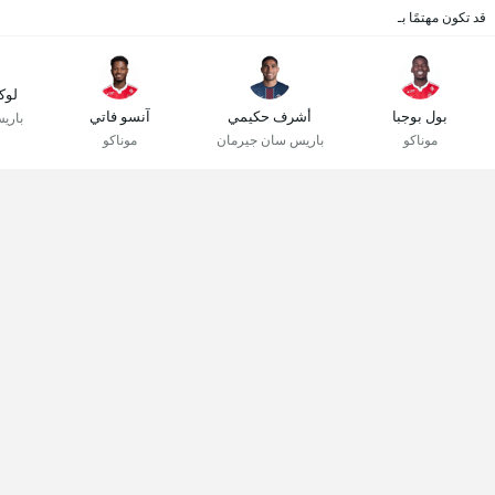
قد تكون مهتمًا بـ
لوك
بول بوجبا
أشرف حكيمي
آنسو فاتي
باري
موناكو
باريس سان جيرمان
موناكو