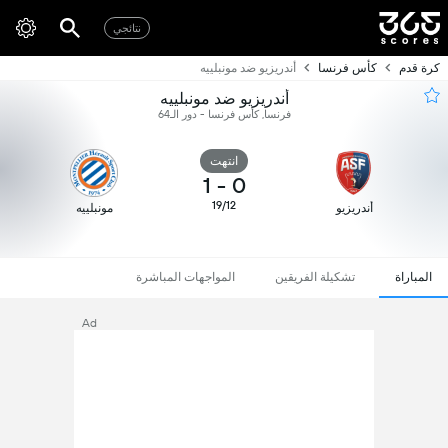
نتائجي
كرة قدم
كأس فرنسا
أندريزيو ضد مونبلييه
أندريزيو ضد مونبلييه
فرنسا, كأس فرنسا - دور الـ64
انتهت
1
-
0
19/12
أندريزيو
مونبلييه
المباراة
تشكيلة الفريقين
المواجهات المباشرة
Ad