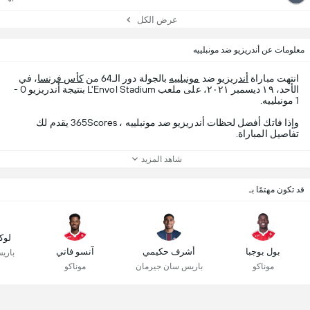
عرض الكل
معلومات عن أندريزيو ضد مونبلييه
انتهت مباراة
أندريزيو
ضد
مونبلييه
بالجولة دور الـ64 من
كأس فرنسا
، في
الأحد، ١٩ ديسمبر ٢٠٢١، على ملعب L'Envol Stadium بنتيجة أندريزيو 0 -
1 مونبلييه.
وإذا فاتك أفضل لحظات أندريزيو ضد مونبلييه ، 365Scores يقدم لك
تفاصيل المباراة.
شاهد المزيد
قد تكون مهتمًا بـ
لوك
بول بوجبا
أشرف حكيمي
آنسو فاتي
باري
موناكو
باريس سان جيرمان
موناكو