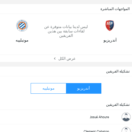
المواجهات المباشرة
ليس لدينا بيانات متوفرة عن
لقاءات سابقة بين هذين
الفريقين
أندريزيو
مونبلييه
عرض الكل
تشكيلة الفريقين
أندريزيو
مونبلييه
تشكيلة الفريقين
Josué Ahoure
Clement Cabaton