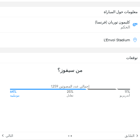
معلومات حول المباراة
كليمون توربان (فرنسا)
الحكم
L'Envol Stadium
توقعات
من سيفوز؟
إجمالي عدد المصوتين 1,259
64%
25%
11%
أندريزيو
تعادل
مونبلييه
السّابق
التالي