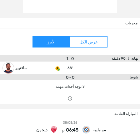
مجريات
عرض الكل
الأبرز
0 - 1
نهاية ال 90 دقيقة
68'
سافنيير
0 - 0
شوط
لا توجد أحداث مهمة
المباراة القادمة
08/08/26
06:45 م
مونبلييه
ديجون