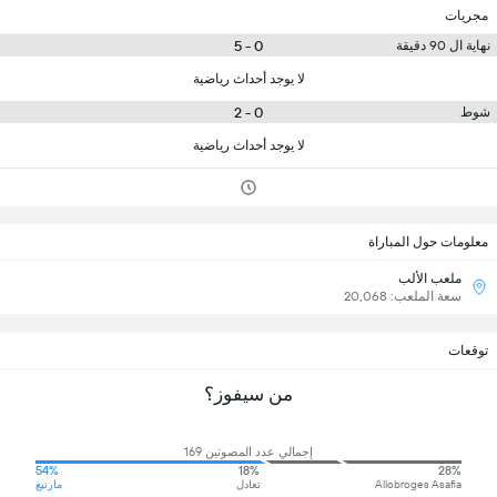
مجريات
0 - 5
نهاية ال 90 دقيقة
لا يوجد أحداث رياضية
0 - 2
شوط
لا يوجد أحداث رياضية
معلومات حول المباراة
ملعب الألب
سعة الملعب: 20,068
توقعات
من سيفوز؟
إجمالي عدد المصوتين 169
54%
18%
28%
Allobroges Asafia
تعادل
مارتيغ