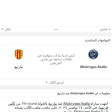
السّابق
التالي
المواجهات المباشرة
ليس لدينا بيانات متوفرة عن
لقاءات سابقة بين هذين
الفريقين
Allobroges Asafia
مارتيغ
عرض الكل
معلومات عن Allobroges Asafia ضد مارتيغ
انتهت مباراة
Allobroges Asafia
ضد
مارتيغ
بالجولة 7th round من
كأس
فرنسا
، في الأحد، ١٧ نوفمبر ٢٠٢٤، على ملعب ملعب الألب بنتيجة
Allobroges Asafia 0 - 5 مارتيغ.