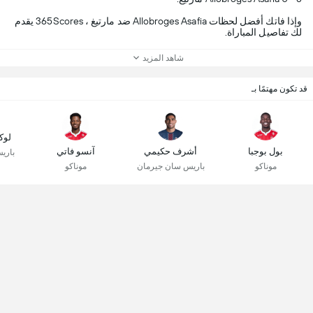
وإذا فاتك أفضل لحظات Allobroges Asafia ضد مارتيغ ، 365Scores يقدم
لك تفاصيل المباراة.
شاهد المزيد
قد تكون مهتمًا بـ
لوك
بول بوجبا
أشرف حكيمي
آنسو فاتي
باري
موناكو
باريس سان جيرمان
موناكو