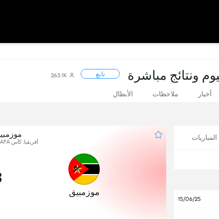
تابع
263.1K
أخبار
ملاحظات
الأبطال
موزمبيق
لمباريات
أفريقيا, كأس COSAFA - المجموعة أ, الجولة 3
3
موزمبيق
15/06/25