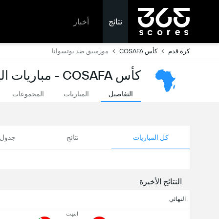
نتائج
أخبار
كرة قدم
كأس COSAFA
موزمبيق ضد بوتسوانا
كأس COSAFA - مباريات اليوم ونتائج مباشرة
التفاصيل
المباريات
المجموعات
كل المباريات
نتائج
جدول ا
النتائج الأخيرة
النهائي
انتهت