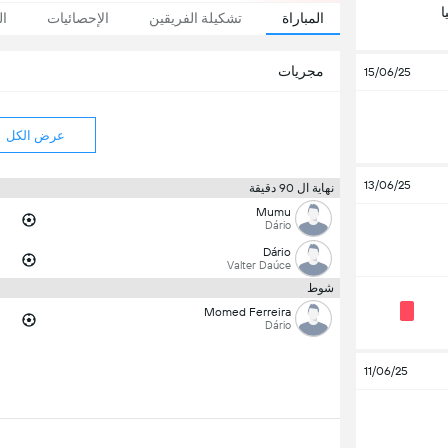
ا
المباراة
تشكيلة الفريقين
الإحصائيات
ال
مجريات
15/06/25
عرض الكل
13/06/25
نهاية ال 90 دقيقة
Mumu
Dário
Dário
Valter Daúce
شوط
Momed Ferreira
Dário
11/06/25