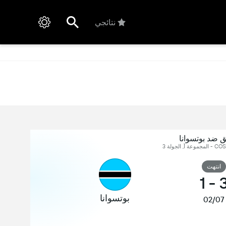
نتائجي
 ضد بوتسوانا
انتهت
1
-
بوتسوانا
02/07