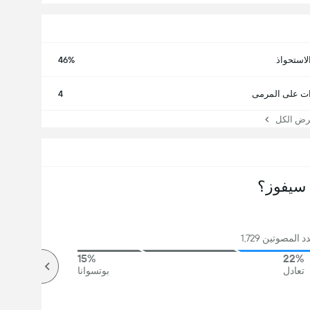
لاستحواذ
46%
ت على المرمى
4
 الكل
سيفوز؟
المصوتين 1,729
15%
22%
تعادل
بوتسوانا