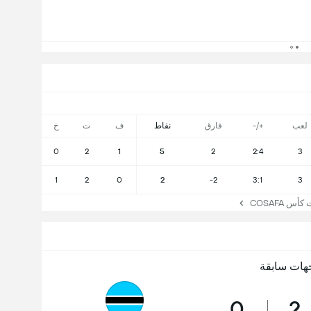
لعب
+/-
فارق
نقاط
ف
ت
خ
0
2
1
5
2
2:4
3
1
2
0
2
-2
3:1
3
 COSAFA
هات سابقة
0
2