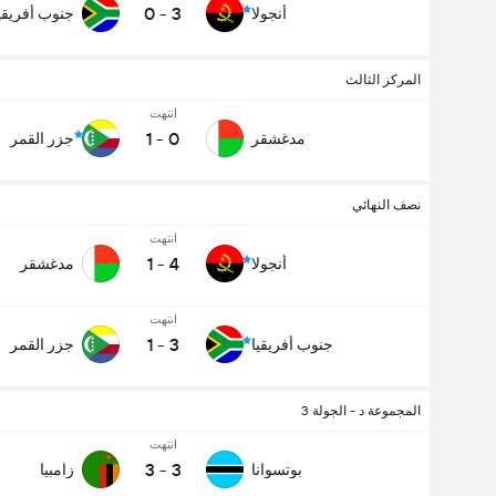
0
-
3
أنجولا
جنوب أفريقي
المركز الثالث
انتهت
1
-
0
مدغشقر
جزر القمر
نصف النهائي
انتهت
1
-
4
أنجولا
مدغشقر
انتهت
1
-
3
جنوب أفريقيا
جزر القمر
المجموعة د - الجولة 3
انتهت
3
-
3
بوتسوانا
زامبيا