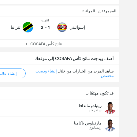
المجموعة ج - الجولة 3
انتهت
2
-
1
إسواتيني
تنزانيا
نتائج كأس COSAFA
أضف ويدجت نتائج كأس COSAFA إلى موقعك
شاهد المزيد من الخيارات من خلال
إنشاء وديجت
إنشاء علامة ML
مخصص
عدد الاهداف (2.5)
قد تكون مهتمًا بـ
رينيلدو ماندافا
سندرلاند
مارفيلوس ناكامبا
زيمبابوي