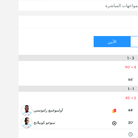
مواجهات المباشرة
الأبرز
3 - 1
90' + 4
66'
1 - 1
45' + 2
44'
أوليبوغينغ راموتسي
20'
تيبوجو كوبيلانج