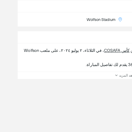
Wolfson Stadium
ن
كأس COSAFA
، في الثلاثاء، ٢ يوليو ٢٠٢٤، على ملعب Wolfson
د المزيد