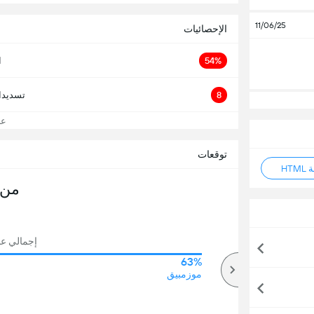
11/06/25
الإحصائيات
54%
ا
8
تسديدا
عرض
توقعات
HT
من 
إجمالي عدد 
63%
51%
أكثر
موزمبيق