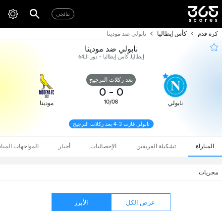
نتائجي
كرة قدم
كأس إيطاليا
نابولي ضد مودينا
نابولي ضد مودينا
إيطاليا, كأس إيطاليا - دور الـ64
بعد ركلات الترجيح
0
-
0
10/08
نابولي
مودينا
نابولي فازت 3-4 بعد ركلات الترجيح
المباراة
تشكيلة الفريقين
الإحصائيات
أخبار
المواجهات المبا
مجريات
عرض الكل
الأبرز