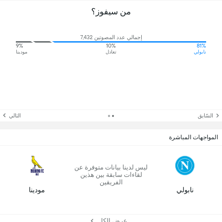
من سيفوز؟
إجمالي عدد المصوتين 7,432
9%
10%
81%
نابولي
تعادل
مودينا
السّابق
التالي
المواجهات المباشرة
ليس لدينا بيانات متوفرة عن
لقاءات سابقة بين هذين
الفريقين
نابولي
مودينا
عرض الكل