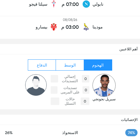
07:00 م
نابولي
سيلتا فيجو
08/08/26
03:00 م
مودينا
بيسارو
أهم اللاعبين
الهجوم
الوسط
الدفاع
إجمالي
0
التسديدات
تسديدات
0
على المرمى
سيريل نجونجي
حالات
0
التسلل
الإحصائيات
74%
الاستحواذ
26%