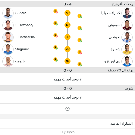
4 - 3
ركلات الترجيح
كفاراتسخيليا
G. Zaro
5P
سيموني
K. Bozhanaj
4P
نجونجي
T. Battistella
3P
شديرة
Magnino
2P
دي لورينزو
بالومبو
1P
0 - 0
نهاية ال 90 دقيقة
لا توجد أحداث مهمة
0 - 0
شوط
لا توجد أحداث مهمة
المباراة القادمة
08/08/26