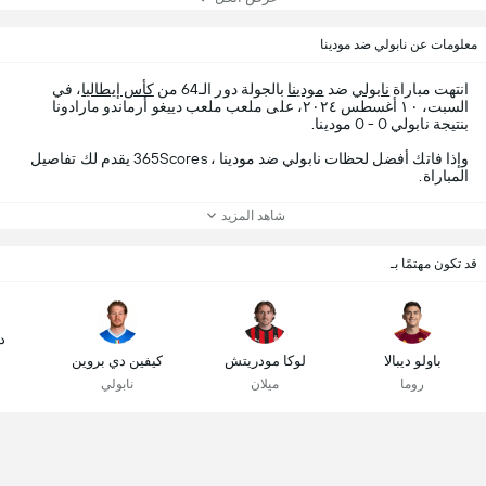
معلومات عن نابولي ضد مودينا
انتهت مباراة
نابولي
ضد
مودينا
بالجولة دور الـ64 من
كأس إيطاليا
، في
السبت، ١٠ أغسطس ٢٠٢٤، على ملعب ملعب دييغو أرماندو مارادونا
بنتيجة نابولي 0 - 0 مودينا.
وإذا فاتك أفضل لحظات نابولي ضد مودينا ، 365Scores يقدم لك تفاصيل
المباراة.
شاهد المزيد
قد تكون مهتمًا بـ
د
باولو ديبالا
لوكا مودريتش
كيفين دي بروين
روما
ميلان
نابولي