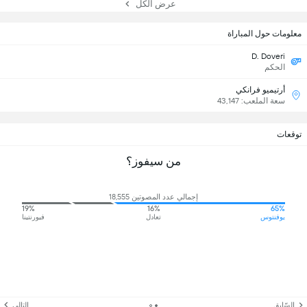
عرض الكل
معلومات حول المباراة
D. Doveri
الحكم
أرتيميو فرانكي
سعة الملعب: 43,147
توقعات
من سيفوز؟
إجمالي عدد المصوتين 18,555
19%
16%
65%
يوفنتوس
تعادل
فيورنتينا
السّابق
التالي