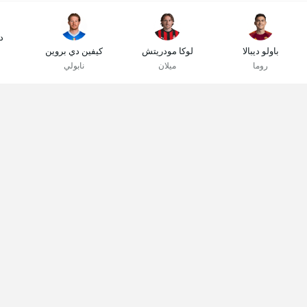
د
باولو ديبالا
لوكا مودريتش
كيفين دي بروين
روما
ميلان
نابولي