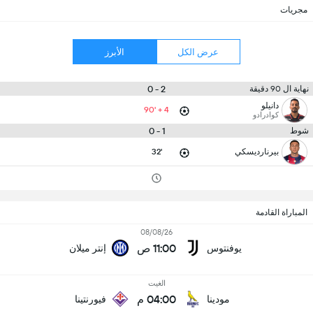
مجريات
عرض الكل
الأبرز
2 - 0
نهاية ال 90 دقيقة
دانيلو
90' + 4
كوادرادو
1 - 0
شوط
بيرنارديسكي
32'
المباراة القادمة
08/08/26
11:00 ص
يوفنتوس
إنتر ميلان
الغيت
04:00 م
مودينا
فيورنتينا