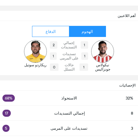
أهم اللاعبين
الهجوم
الدفاع
إجمالي
2
1
التسديدات
تسديدات
1
1
على المرمى
نيكولاس
حالات
ريكاردو سوتيل
0
1
جونزاليس
التسلل
الإحصائيات
32%
الاستحواذ
68%
8
إجمالي التسديدات
17
3
تسديدات على المرمى
5