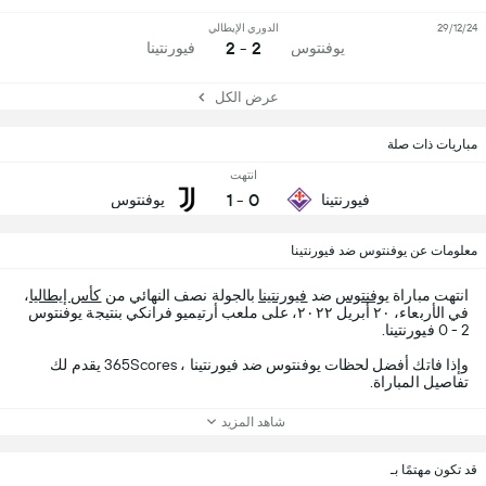
29/12/24
الدوري الإيطالي
2 - 2
يوفنتوس
فيورنتينا
عرض الكل
مباريات ذات صلة
انتهت
1
-
0
فيورنتينا
يوفنتوس
معلومات عن يوفنتوس ضد فيورنتينا
انتهت مباراة
يوفنتوس
ضد
فيورنتينا
بالجولة نصف النهائي من
كأس إيطاليا
،
في الأربعاء، ٢٠ أبريل ٢٠٢٢، على ملعب أرتيميو فرانكي بنتيجة يوفنتوس
2 - 0 فيورنتينا.
وإذا فاتك أفضل لحظات يوفنتوس ضد فيورنتينا ، 365Scores يقدم لك
تفاصيل المباراة.
شاهد المزيد
قد تكون مهتمًا بـ