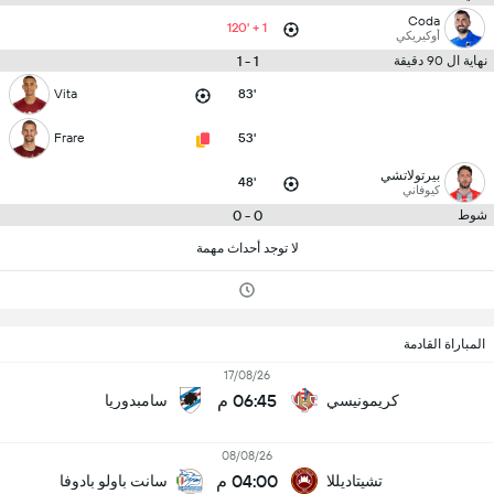
Coda
120' + 1
أوكيريكي
1 - 1
نهاية ال 90 دقيقة
Vita
83'
Frare
53'
بيرتولاتشي
48'
كيوفاني
0 - 0
شوط
لا توجد أحداث مهمة
المباراة القادمة
17/08/26
06:45 م
كريمونيسي
سامبدوريا
08/08/26
04:00 م
تشيتاديللا
سانت باولو بادوفا