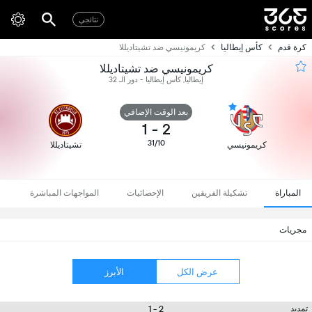
نتائجي
كرة قدم
كأس إيطاليا
كريمونيسي ضد تشيتاديللا
كريمونيسي ضد تشيتاديللا
إيطاليا, كأس إيطاليا - دور الـ 32
بعد الوقت الإضافي
1
-
2
31/10
كريمونيسي
تشيتاديللا
المباراة
تشكيلة الفريقين
الإحصائيات
المواجهات المباشرة
مجريات
عرض الكل
الأبرز
2 - 1
تمديد