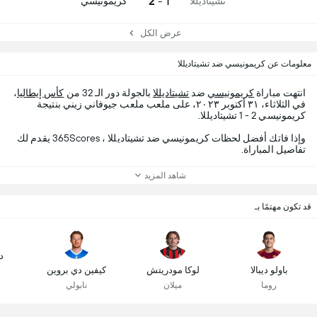
1 - 2
تشيتاديللا
كريمونيسي
عرض الكل
معلومات عن كريمونيسي ضد تشيتاديللا
انتهت مباراة
كريمونيسي
ضد
تشيتاديللا
بالجولة دور الـ 32 من
كأس إيطاليا
،
في الثلاثاء، ٣١ أكتوبر ٢٠٢٣، على ملعب ملعب جيوفاني زيني بنتيجة
كريمونيسي 2 - 1 تشيتاديللا.
وإذا فاتك أفضل لحظات كريمونيسي ضد تشيتاديللا ، 365Scores يقدم لك
تفاصيل المباراة.
شاهد المزيد
قد تكون مهتمًا بـ
د
باولو ديبالا
لوكا مودريتش
كيفين دي بروين
روما
ميلان
نابولي