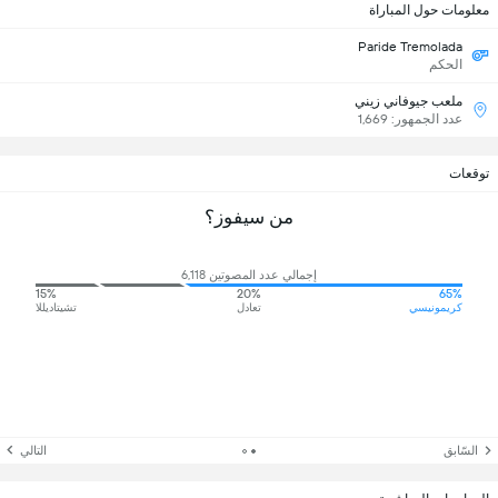
معلومات حول المباراة
Paride Tremolada
الحكم
ملعب جيوفاني زيني
عدد الجمهور: 1,669
توقعات
من سيفوز؟
إجمالي عدد المصوتين 6,118
15%
20%
65%
كريمونيسي
تعادل
تشيتاديللا
السّابق
التالي