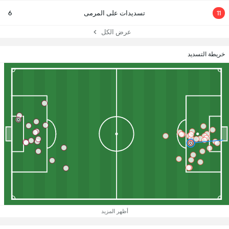
11
تسديدات على المرمى
6
عرض الكل
خريطة التسديد
أظهر المزيد