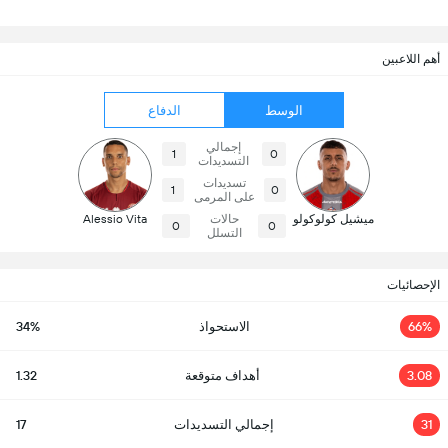
أهم اللاعبين
الوسط
الدفاع
إجمالي
1
0
التسديدات
تسديدات
1
0
على المرمى
ميشيل كولوكولو
حالات
Alessio Vita
0
0
التسلل
الإحصائيات
66%
الاستحواذ
34%
3.08
أهداف متوقعة
1.32
31
إجمالي التسديدات
17