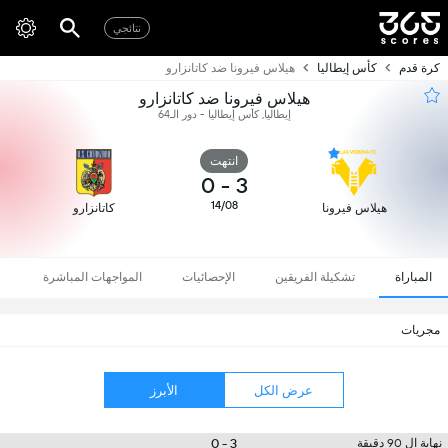
نتائجي
كرة قدم
كأس إيطاليا
هيلاس فيرونا ضد كاتانزارو
هيلاس فيرونا ضد كاتانزارو
إيطاليا, كأس إيطاليا - دور الـ64
انتهت
0
-
3
14/08
هيلاس فيرونا
كاتانزارو
المباراة
تشكيلة الفريقين
الإحصائيات
المواجهات المباشرة
مجريات
عرض الكل
الأبرز
3 - 0
نهاية ال 90 دقيقة