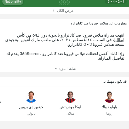
Nationality
3 - 4 - 2 - 1
عرض الكل
معلومات عن هيلاس فيرونا ضد كاتانزارو
انتهت مباراة
هيلاس فيرونا
ضد
كاتانزارو
بالجولة دور الـ64 من
كأس
إيطاليا
، في السبت، ١٤ أغسطس ٢٠٢١، على ملعب مارك أنتونيو بينتجودي
بنتيجة هيلاس فيرونا 3 - 0 كاتانزارو.
وإذا فاتك أفضل لحظات هيلاس فيرونا ضد كاتانزارو ، 365Scores يقدم لك
تفاصيل المباراة.
شاهد المزيد
قد تكون مهتمًا بـ
د
باولو ديبالا
لوكا مودريتش
كيفين دي بروين
روما
ميلان
نابولي