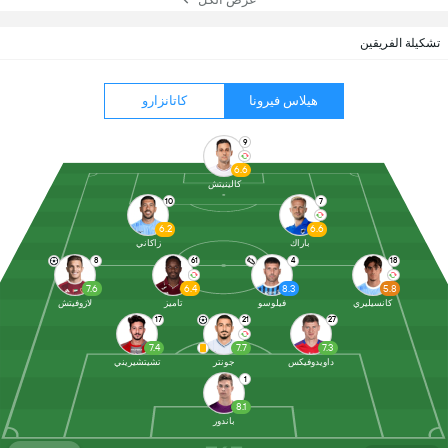
تشكيلة الفريقين
هيلاس فيرونا
كاتانزارو
9
6.6
كالينيتش
10
7
6.2
6.6
باراك
زاكاني
8
61
4
18
7.6
6.4
8.3
5.8
كانسيليري
فيلوسو
تاميز
لازوفيتش
17
21
27
7.4
7.7
7.3
داويدوفيكس
جونتر
تشيتشيريني
1
8.1
باندور