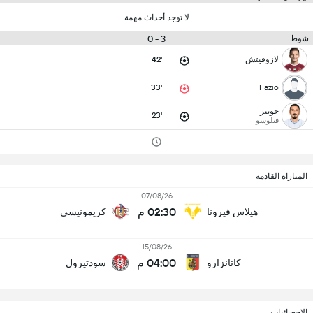
لا توجد أحداث مهمة
3 - 0
شوط
لازوفيتش
42'
33'
Fazio
جونتر
23'
فيلوسو
المباراة القادمة
07/08/26
02:30 م
هيلاس فيرونا
كريمونيسي
15/08/26
04:00 م
كاتانزارو
سودتيرول
الإحصائيات