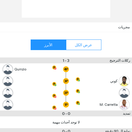
مجريات
عرض الكل
الأبرز
3 - 1
ركلات الترجيح
Quinzio
4P
كوني
3P
2P
M. Carretta
1P
0 - 0
تمديد
لا توجد أحداث مهمة
0 - 0
نهاية ال 90 دقيقة