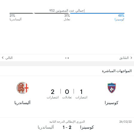
إجمالي عدد المصوتين 952
21%
31%
48%
كوسينزا
تعادل
أليساندريا
السّابق
التالي
المواجهات المباشرة
2
0
1
انتصارات
تعادلات
انتصارات
كوسينزا
أليساندريا
26/02/22
الدوري الإيطالي الدرجة الثانية
2 - 1
كوسينزا
أليساندريا