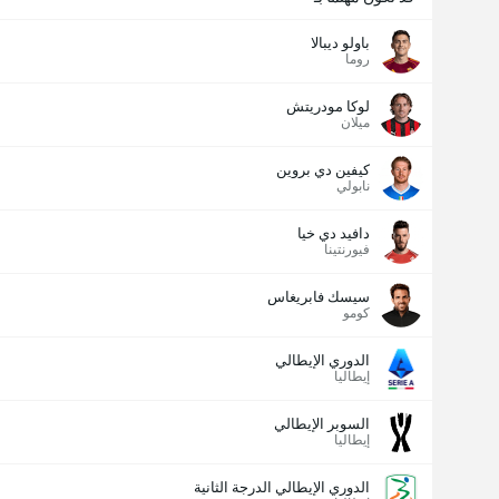
باولو ديبالا
روما
لوكا مودريتش
ميلان
كيفين دي بروين
نابولي
دافيد دي خيا
فيورنتينا
سيسك فابريغاس
كومو
الدوري الإيطالي
إيطاليا
السوبر الإيطالي
إيطاليا
الدوري الإيطالي الدرجة الثانية