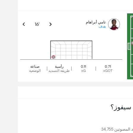
تامي أبراهام
16'
هدف
0.71
0.11
رأسية
صناعة
xGOT
xG
طريقة التسديد
الوضعية
سيفوز؟
مصوتين 34,755