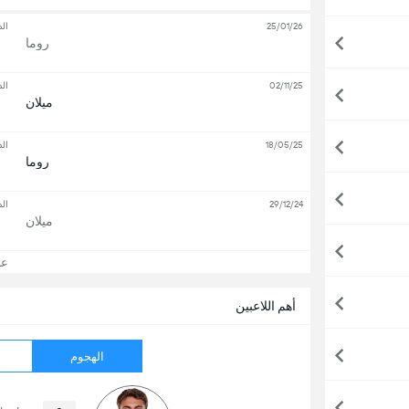
25/01/26
ال
روما
02/11/25
ال
ميلان
18/05/25
ال
روما
29/12/24
ال
ميلان
عرض
أهم اللاعبين
الهجوم