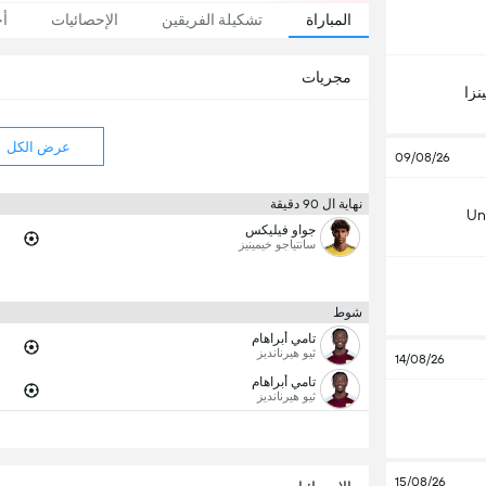
المباراة
تشكيلة الفريقين
الإحصائيات
أخ
مجريات
نزا
عرض الكل
09/08/26
نهاية ال 90 دقيقة
Un
جواو فيليكس
سانتياجو خيمينيز
شوط
تامي أبراهام
ثيو هيرنانديز
14/08/26
تامي أبراهام
ثيو هيرنانديز
15/08/26