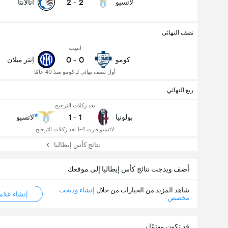
2
-
2
لاتسيو
أتالانتا
نصف النهائي
انتهت
0
-
0
كومو
إنتر ميلان
أول نصف نهائي لـ كومو منذ 40 عامًا
ربع النهائي
بعد ركلات الترجيح
1
-
1
بولونيا
لاتسيو
لاتسيو فازت 4-1 بعد ركلات الترجيح
نتائج كأس إيطاليا
أضف ويدجت نتائج كأس إيطاليا إلى موقعك
شاهد المزيد من الخيارات من خلال
إنشاء وديجت
إنشاء علامة ML
مخصص
قد تكون مهتمًا بـ