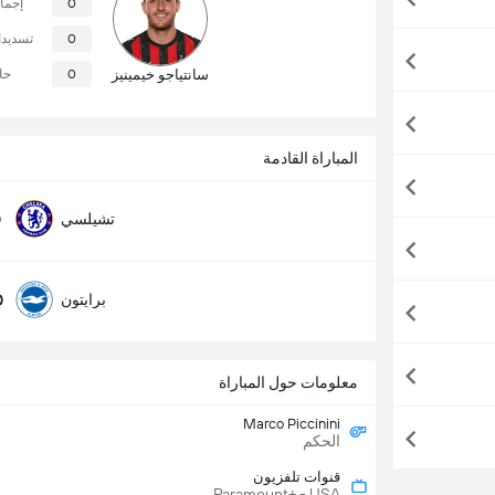
0
إجما
0
تسديد
سانتياجو خيمينيز
0
حا
المباراة القادمة
0
تشيلسي
0
برايتون
معلومات حول المباراة
Marco Piccinini
الحكم
قنوات تلفزيون
Paramount+ - USA