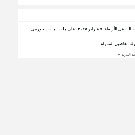
اليا
، في الأربعاء، ٥ فبراير ٢٠٢٥، على ملعب ملعب جوزيبي
د المزيد