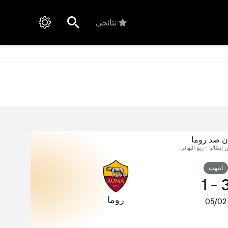
نتائجي
ن ضد روما
 إيطاليا - ربع النهائي
انتهت
1
-
روما
05/02