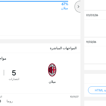
67%
67%
أكثر
ميلان
03/03/26
11/02/26
المواجهات المباشرة
مواج
5
انتصارات
ميلان
HT
10/01/27
ال
0
روما