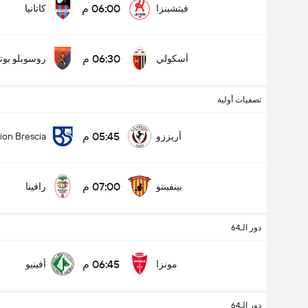
06:00 م
فيتشينزا
كاتانيا
06:30 م
أسكولي
روسوبلو بوتي
تصفيات أولية
05:45 م
أريززو
ion Brescia
07:00 م
بينفينتو
رافينا
دور الـ64
06:45 م
مونزا
أفينيو
دور الـ64