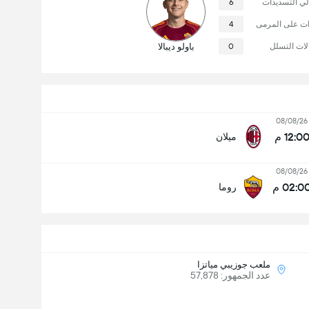
لي التسديدات
6
ات على المرمى
4
لات التسلل
0
باولو ديبالا
08/08/26
12:0 م
ميلان
08/08/26
02:0 م
روما
ملعب جوزيبي مياتزا
عدد الجمهور: 57,878