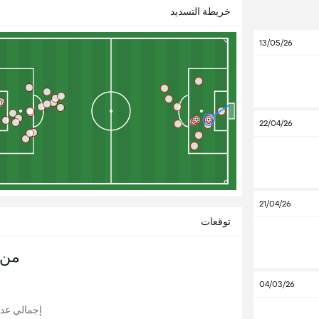
خريطة التسديد
13/05/26
22/04/26
21/04/26
توقعات
من 
04/03/26
إجمالي عدد ال