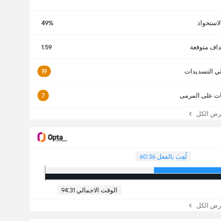
لاستحواذ
49%
داف متوقعة
1.59
ي التسديدات
19
ت على المرمى
7
 الكل
لُعِبَ بالفعل 60:36
الوقت الاجمالي 94:31
 الكل