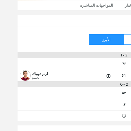
بار
المواجهات المباشرة
الأبرز
3 - 1
71'
أرتم دوبياك
54'
أنخلينو
2 - 0
42'
16'