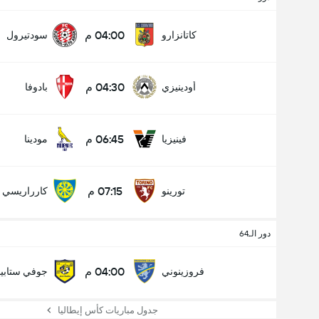
04:00 م
كاتانزارو
سودتيرول
04:30 م
أودينيزي
بادوفا
06:45 م
فينيزيا
مودينا
07:15 م
تورينو
كارراريسي
دور الـ64
04:00 م
فروزينوني
جوفي ستابيا
جدول مباريات كأس إيطاليا