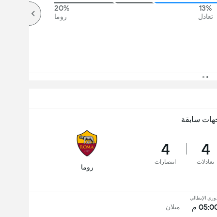
20%
13%
تعادل
روما
هات سابقة
4
4
تعادلات
انتصارات
روما
دوري الإيطالي
05:0 م
ميلان