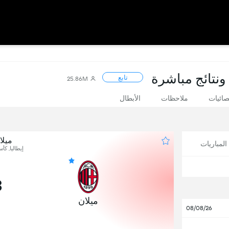
 ونتائج مباشرة
تابع
25.86M
صائيات
ملاحظات
الأبطال
ميلا
لمباريات
إيطاليا, كأس
3
ميلان
08/08/26