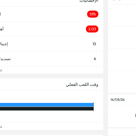
الإحصائيات
51%
ا
2.03
أه
13
إجمال
6
تسديدا
عرض
وقت اللعب الفعلي
16/08/26
عرض