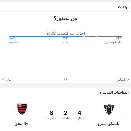
توقعات
من سيفوز؟
إجمالي عدد المصوتين 20,732
66%
11%
23%
أتليتيكو مينيرو
تعادل
فلامنجو
السّابق
التالي
المواجهات المباشرة
8
2
4
انتصارات
تعادلات
انتصارات
أتليتيكو مينيرو
فلامنجو