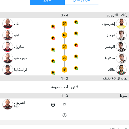
4 - 3
ركلات الترجيح
إيفرسون
يان
5P
غوميز
لينو
4P
الونسو
ساؤول
3P
سكاربا
جورجينيو
2P
هالك
أراسكايتا
1P
0 - 1
نهاية ال 90 دقيقة
لا توجد أحداث مهمة
0 - 1
شوط
ايفرتون
21'
بلاتا