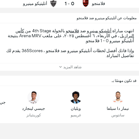
1
-
0
فلامنجو
أتليتيكو مينيرو
معلومات عن أتليتيكو مينيرو ضد فلامنجو
انتهت مباراة
أتليتيكو مينيرو
ضد
فلامنجو
بالجولة 4th Stage من
كأس
البرازيل
، في الأربعاء، ٦ أغسطس ٢٠٢٥، على ملعب Arena MRV بنتيجة
أتليتيكو مينيرو 0 - 1 فلامنجو.
وإذا فاتك أفضل لحظات أتليتيكو مينيرو ضد فلامنجو ، 365Scores يقدم لك
تفاصيل المباراة.
شاهد المزيد
قد تكون مهتمًا بـ
جي. 
نيمار دا سيلفا
ويليان
جيسي لينجارد
سانتوس
غريميو
كورينثيانز