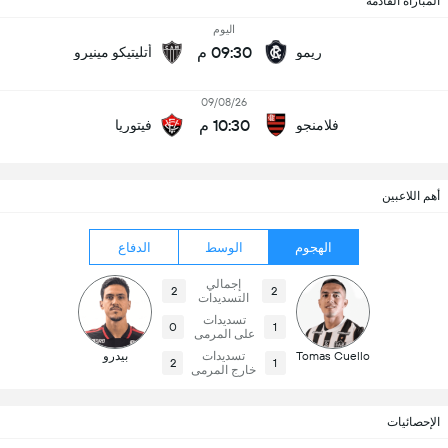
المباراة القادمة
اليوم
09:30 م
ريمو
أتليتيكو مينيرو
09/08/26
10:30 م
فلامنجو
فيتوريا
أهم اللاعبين
الهجوم
الوسط
الدفاع
إجمالي
2
2
التسديدات
تسديدات
0
1
على المرمى
Tomas Cuello
تسديدات
بيدرو
2
1
خارج المرمى
الإحصائيات