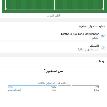
أظهر المزيد
معلومات حول المباراة
Matheus Delgado Candançan
الحكم
كاستيلاو
عدد الجمهور: 8,114
توقعات
من سيفوز؟
إجمالي عدد المصوتين 5,865
54%
15%
31%
سيارا
تعادل
أتليتيكو مينيرو