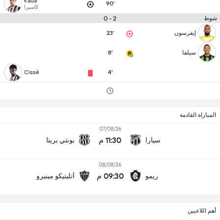
Kauã
90'
كاسيرا
2 - 0
شوط
إيفرسون
23'
سيلفا
8'
Cissé
4'
المباراة القادمة
07/08/26
11:30 م
سيارا
بونتي بريتا
08/08/26
09:30 م
ريمو
أتليتيكو مينيرو
أهم اللاعبين