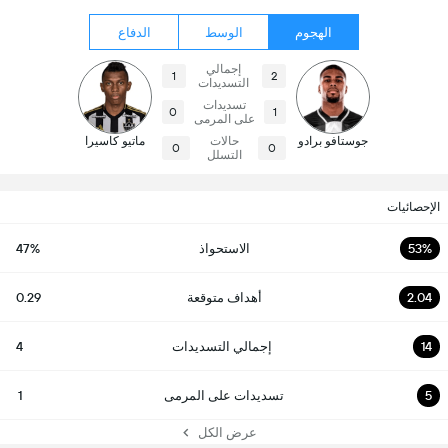
الهجوم
الوسط
الدفاع
إجمالي
1
2
التسديدات
تسديدات
0
1
على المرمى
جوستافو برادو
حالات
ماتيو كاسيرا
0
0
التسلل
الإحصائيات
53%
الاستحواذ
47%
2.04
أهداف متوقعة
0.29
14
إجمالي التسديدات
4
5
تسديدات على المرمى
1
عرض الكل