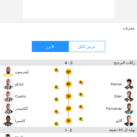
مجريات
عرض الكل
الأبرز
2 - 4
ركلات الترجيح
إيفرسون
5P
Ramos
ليانكو
4P
Cuello
Eder
3P
Fernando
ألكسندر
2P
ألانو
كاسيرا
1P
2 - 1
نهاية ال 90 دقيقة