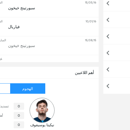
15/05/16
ال
سبورتينج خيخون
10/01/16
ال
فياريال
15/08/15
المبار
سبورتينج خيخون
عرض
أهم اللاعبين
الهجوم
0
تسديد
0
أه
نيكيتا يوسيفوف
0