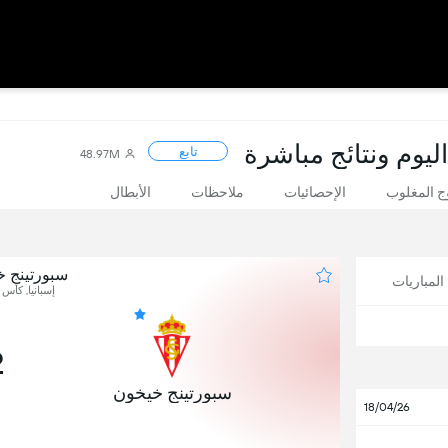
ليوم ونتائج مباشرة
تابع
48.97M
 المغلوب
الإحصائيات
ملاحظات
الأبطال
سبورتينج خ
لمباريات
إسبانيا, كأس م
2
سبورتينج خيخون
18/04/26