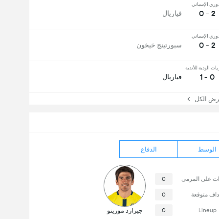
دوري الإسباني
2 - 0
فياريال
دوري الإسباني
2 - 0
سبورتينج خيخون
يات الودية للأندية
0 - 1
فياريال
 الكل
الوسط
الدفاع
ات على المرمى
0
داف متوقعة
0
Lineup
0
جيرارد مورينو