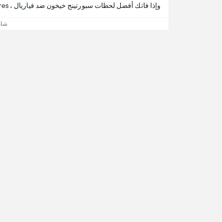
وإذا فاتك أفضل لحظات سبورتينج خيخون ضد فياريال ، 365Scores يقدم لك تفاصيل المباراة.
شاه
الحص
365Scores هي خدمة النتائج المباشرة الأسرع والأكثر دقة عبر الانترنت، حيث تخدم أكثر من 100 مليون متابع في
 كرة قدم آخر الأخبار والمباريات والنتائج والترتيب والاحصائيات
ي ذلك دوري أبطال اوروبا, تصفيات ابطال اوروبا,
ء
 Us: