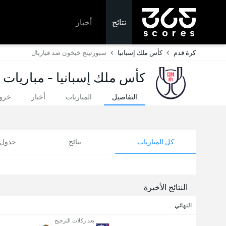
نتائج
أخبار
كرة قدم
كأس ملك إسبانيا
سبورتينج خيخون ضد فياريال
كأس ملك إسبانيا - مباريات ا
التفاصيل
المباريات
أخبار
خروج
كل المباريات
نتائج
جدول ا
النتائج الأخيرة
النهائي
بعد ركلات الترجيح