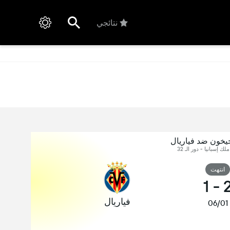
نتائجي
يخون ضد فياريال
لك إسبانيا - دور الـ 32
انتهت
1
-
فياريال
06/01