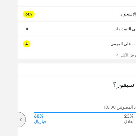
الاستحواذ
61%
ي التسديدات
11
ت على المرمى
4
 الكل
سيفوز؟
مصوتين 10,180
68%
23%
تعادل
فياريال