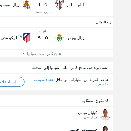
1
-
0
أتلتيك بلباو
ريال سوسيدا
ديربي الباسك
ربع النهائي
انتهت
5
-
0
ريال بيتيس
أتلتيكو مدريد
نتائج كأس ملك إسبانيا
أضف ويدجت نتائج كأس ملك إسبانيا إلى موقعك
شاهد المزيد من الخيارات من خلال
إنشاء وديجت
عدد الاهداف (2.5)
إنشاء علامة ML
مخصص
قد تكون مهتمًا بـ
إجمالي عدد المصوتين 661
كيليان مبابي
ريال مدريد
فينيسيوس جونيور