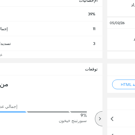
الإحصائيات
د
39%
05/02/26
11
إجمال
3
تسديدا
عرض
توقعات
من 
HT
إجمالي عدد ال
9%
87%
أكثر
سبورتينج خيخون