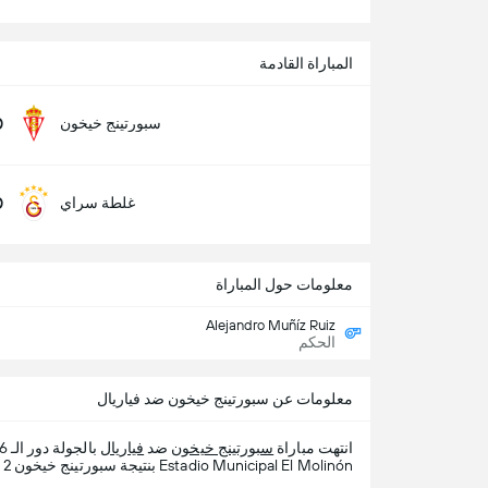
المباراة القادمة
0
سبورتينج خيخون
0
غلطة سراي
معلومات حول المباراة
Alejandro Muñíz Ruiz
الحكم
معلومات عن سبورتينج خيخون ضد فياريال
انتهت مباراة
سبورتينج خيخون
ضد
فياريال
بالجولة دور الـ 16 من
Estadio Municipal El Molinón بنتيجة سبورتينج خيخون 2 - 1 فياريال.