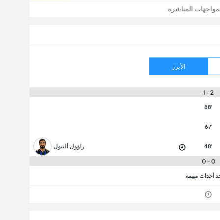
مواجهات المباشرة
الأبرز
2 - 1
88'
67'
48'
راؤول ألبيول
0 - 0
جد أحداث مهمة