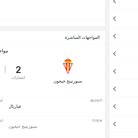
المواجهات المباشرة
مواج
2
انتصارات
سبورتينج خيخون
28/04/17
ال
فياريال
17/12/16
ال
سبورتينج خيخون