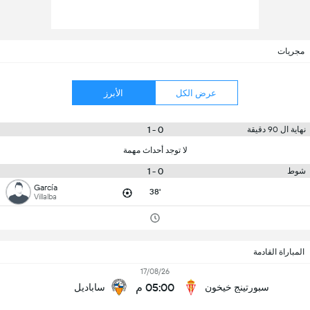
مجريات
عرض الكل
الأبرز
0 - 1
نهاية ال 90 دقيقة
لا توجد أحداث مهمة
0 - 1
شوط
García
38'
Villalba
المباراة القادمة
17/08/26
05:00 م
سبورتينج خيخون
ساباديل