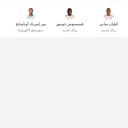
كيليان مبابي
فينيسيوس جونيور
بيير إميريك أوباميانج
ريال مدريد
ريال مدريد
ديبورتيفو لاكورونيا