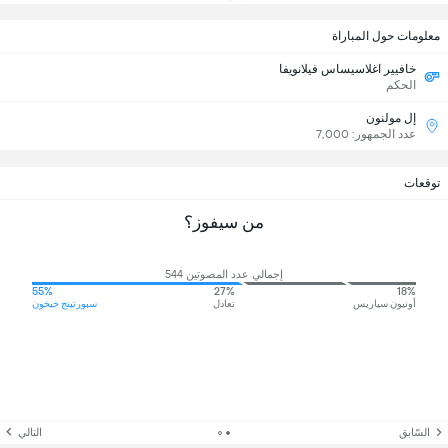
معلومات حول المباراة
خافيير اغلاسيساس فيلانويفا
الحكم
إل مولنون
عدد الجمهور: 7,000
توقعات
من سيفوز؟
إجمالي عدد المصوتين 544
55%
27%
18%
أونيون سياريس
تعادل
سبورتينج خيخون
السّابق
التالي