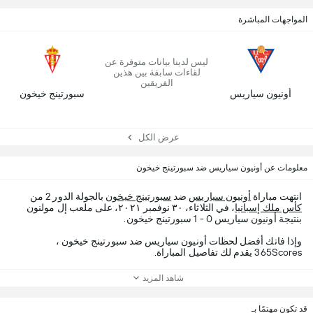
المواجهات المباشرة
ليس لدينا بيانات متوفرة عن
لقاءات سابقة بين هذين
الفريقين
أونيون سياريس
سبورتينج خيخون
عرض الكل
معلومات عن أونيون سياريس ضد سبورتينج خيخون
انتهت مباراة
أونيون سياريس
ضد
سبورتينج خيخون
بالجولة الدور 2 من
كأس ملك إسبانيا
، في الثلاثاء، ٣٠ نوفمبر ٢٠٢١، على ملعب إل مولنون
بنتيجة أونيون سياريس 0 - 1 سبورتينج خيخون.
وإذا فاتك أفضل لحظات أونيون سياريس ضد سبورتينج خيخون ،
365Scores يقدم لك تفاصيل المباراة.
شاهد المزيد
قد تكون مهتمًا بـ