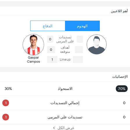
أهم اللاعبين
الهجوم
الدفاع
تسديدات
0
على المرمى
أهداف
0
متوقعة
Gaspar
1
Lineup
Campos
الإحصائيات
70%
الاستحواذ
30%
0
إجمالي التسديدات
1
0
تسديدات على المرمى
1
عرض الكل