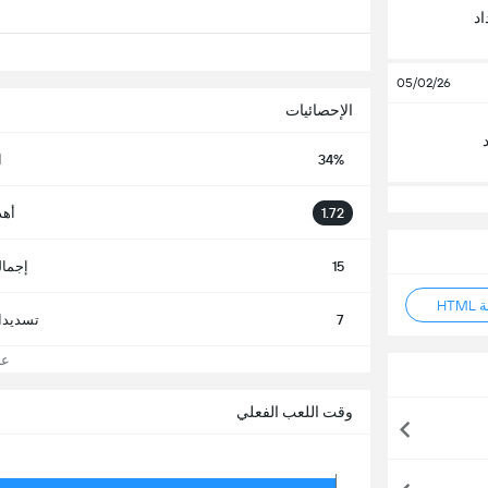
د
05/02/26
الإحصائيات
34%
ا
1.72
أهد
15
إجمال
HT
7
تسديدا
عرض
وقت اللعب الفعلي