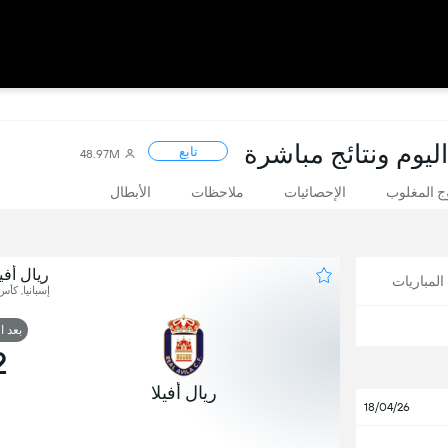
ليوم ونتائج مباشرة
تابع
48.97M
 المغلوب
الإحصائيات
ملاحظات
الأبطال
ريال أفيل
لمباريات
إسبانيا, كأس
بعد ا
2
ريال أفيلا
18/04/26