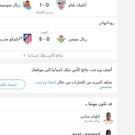
1
-
0
أتلتيك بلباو
ريال سوسيدا
ديربي الباسك
ربع النهائي
انتهت
5
-
0
ريال بيتيس
أتلتيكو مدريد
نتائج كأس ملك إسبانيا
أضف ويدجت نتائج كأس ملك إسبانيا إلى موقعك
شاهد المزيد من الخيارات من خلال
إنشاء وديجت
إنشاء علامة ML
مخصص
قد تكون مهتمًا بـ
كيليان مبابي
ريال مدريد
فينيسيوس جونيور