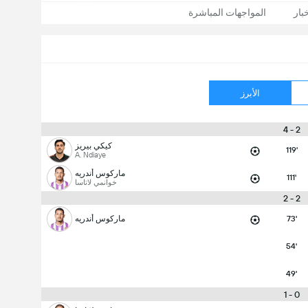
بار
المواجهات المباشرة
الأبرز
2 - 4
كيكي بيريز
119'
A. Ndiaye
ماركوس أندريه
111'
خوانمي لاتاسا
2 - 2
73'
ماركوس أندريه
54'
49'
0 - 1