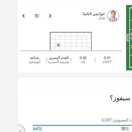
خوانمي لاتاسا
15'
هدف
0.31
0.22
القدم اليسرى
صناعة
xGOT
xG
طريقة التسديد
الوضعية
سيفوز؟
لمصوتين 6,087
64%
18%