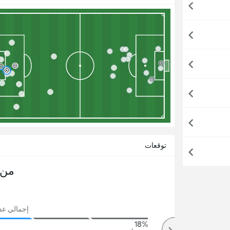
توقعات
من 
إجمالي عدد ا
18%
73%