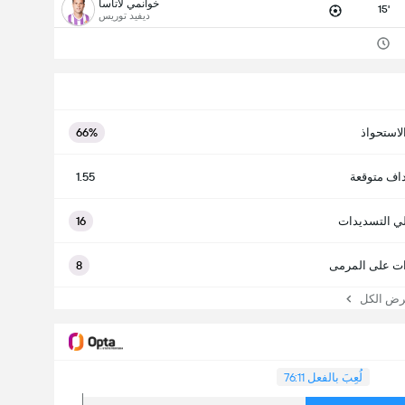
خوانمي لاتاسا
15'
ديفيد توريس
لاستحواذ
66%
اف متوقعة
1.55
ي التسديدات
16
ت على المرمى
8
 الكل
لُعِبَ بالفعل 76:11