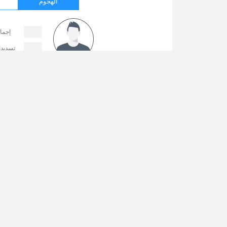
الهجوم
إجما
تسديد
حا
المباراة القادمة
0
ريال أفيلا
0
سبورتينج خيخون
الحص
365Scores هي خدمة النتائج المباشرة الأسرع والأكثر دقة عبر الانترنت، حيث تخدم أكثر من 100 مليون متابع في
 كرة قدم آخر الأخبار والمباريات والنتائج والترتيب والاحصائيات
معلومات حول المباراة
ي ذلك دوري أبطال اوروبا, تصفيات ابطال اوروبا,
ء
Alejandro Quintero González
 Us: