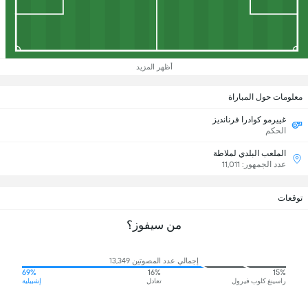
أظهر المزيد
معلومات حول المباراة
غييرمو كوادرا فرنانديز
الحكم
الملعب البلدي لملاطة
عدد الجمهور: 11,011
توقعات
من سيفوز؟
إجمالي عدد المصوتين 13,349
69%
16%
15%
راسينغ كلوب فيرول
تعادل
إشبيلية