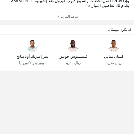
وإذا فاتك أفضل لحظات راسينغ كلوب فيرول ضد إشبيلية ، 365Scores
يقدم لك تفاصيل المباراة.
شاهد المزيد
قد تكون مهتمًا بـ
كيليان مبابي
فينيسيوس جونيور
بيير إميريك أوباميانج
ريال مدريد
ريال مدريد
ديبورتيفو لاكورونيا