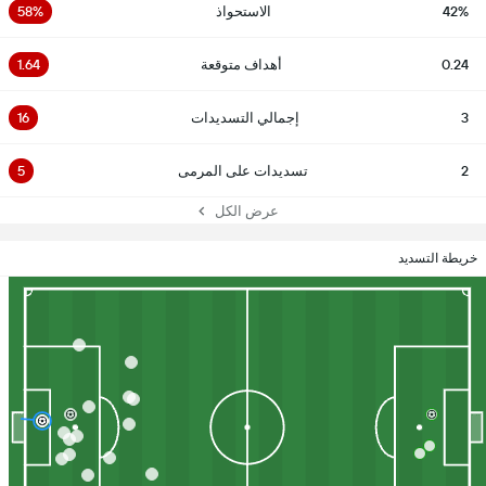
42%
الاستحواذ
58%
0.24
أهداف متوقعة
1.64
3
إجمالي التسديدات
16
2
تسديدات على المرمى
5
عرض الكل
خريطة التسديد