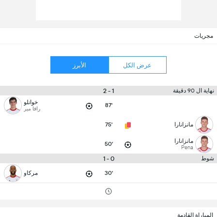
مجريات
عرض الكل
الأبرز
1 - 2
نهاية ال 90 دقيقة
خوانلو
87'
رافا مير
مانزانارا
75'
مانزانارا
50'
Pena
0 - 1
شوط
30'
مركاو
المباراة القادمة