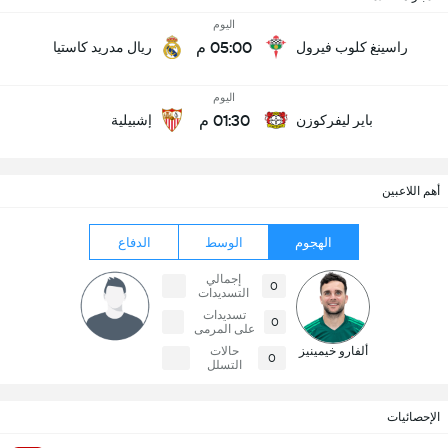
اليوم
05:00 م
راسينغ كلوب فيرول
ريال مدريد كاستيا
اليوم
01:30 م
باير ليفركوزن
إشبيلية
أهم اللاعبين
الهجوم
الوسط
الدفاع
إجمالي
0
التسديدات
تسديدات
0
على المرمى
ألفارو خيمينيز
حالات
0
التسلل
الإحصائيات