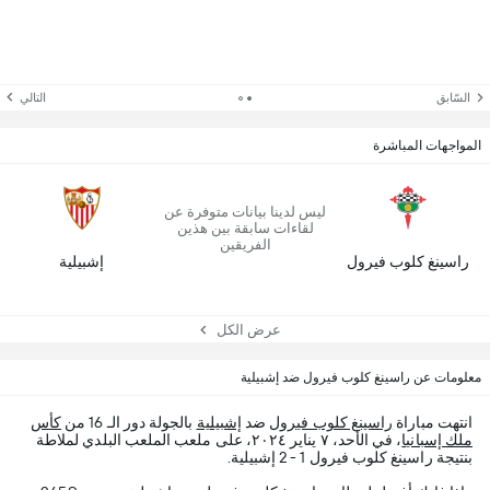
السّابق
التالي
المواجهات المباشرة
ليس لدينا بيانات متوفرة عن
لقاءات سابقة بين هذين
الفريقين
راسينغ كلوب فيرول
إشبيلية
عرض الكل
معلومات عن راسينغ كلوب فيرول ضد إشبيلية
انتهت مباراة
راسينغ كلوب فيرول
ضد
إشبيلية
بالجولة دور الـ 16 من
كأس
ملك إسبانيا
، في الأحد، ٧ يناير ٢٠٢٤، على ملعب الملعب البلدي لملاطة
بنتيجة راسينغ كلوب فيرول 1 - 2 إشبيلية.