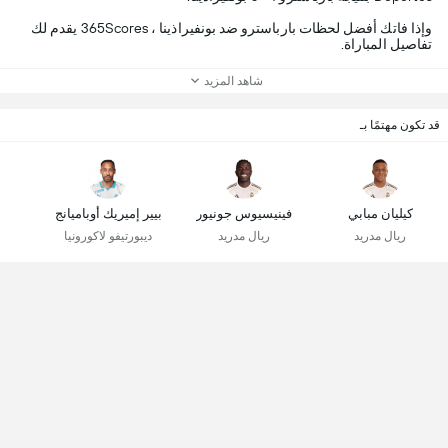
وإذا فاتك أفضل لحظات بارباسترو ضد بونفيراذينا ، 365Scores يقدم لك
تفاصيل المباراة.
شاهد المزيد
قد تكون مهتمًا بـ
كيليان مبابي
فينيسيوس جونيور
بيير إميريك أوباميانج
ريال مدريد
ريال مدريد
ديبورتيفو لاكورونيا