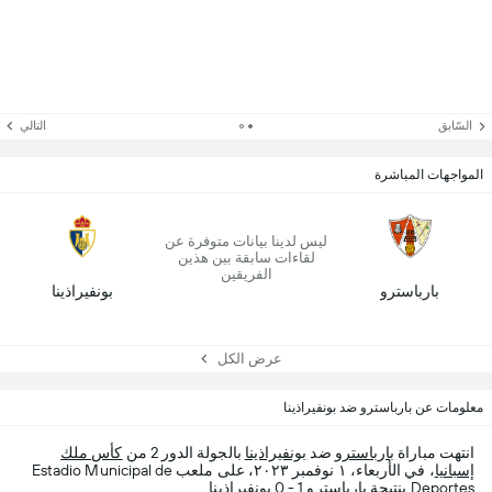
السّابق
التالي
المواجهات المباشرة
ليس لدينا بيانات متوفرة عن
لقاءات سابقة بين هذين
الفريقين
بارباسترو
بونفيراذينا
عرض الكل
معلومات عن بارباسترو ضد بونفيراذينا
انتهت مباراة
بارباسترو
ضد
بونفيراذينا
بالجولة الدور 2 من
كأس ملك
إسبانيا
، في الأربعاء، ١ نوفمبر ٢٠٢٣، على ملعب Estadio Municipal de
Deportes بنتيجة بارباسترو 1 - 0 بونفيراذينا.