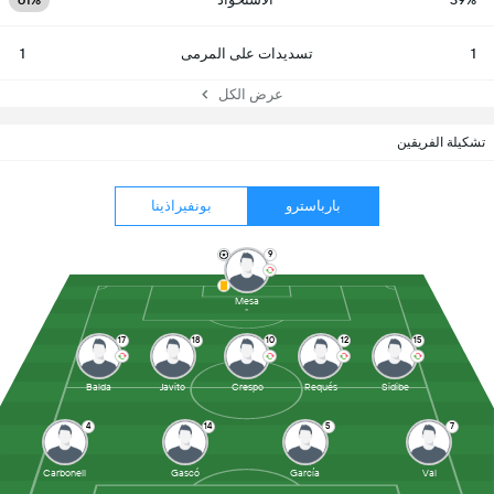
1
تسديدات على المرمى
1
عرض الكل
تشكيلة الفريقين
بارباسترو
بونفيراذينا
9
Mesa
17
18
10
12
15
Balda
Javito
Crespo
Requés
Sidibe
4
14
5
7
Carbonell
Gascó
García
Val