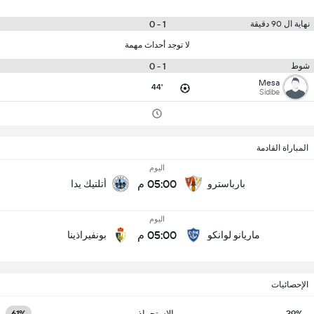
1 - 0
نهاية ال 90 دقيقة
لا توجد أحداث مهمة
1 - 0
شوط
Mesa
44'
Sidibe
المباراة القادمة
اليوم
05:00 م
بارباسترو
أتلتيك يدا
اليوم
05:00 م
ماريانو لوانكو
بونفيراذينا
الإحصائيات
39%
الاستحواذ
61%