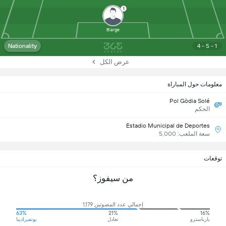
1
Biarge
Nationality
4 - 5 - 1
عرض الكل
معلومات حول المباراة
Pol Gòdia Solé
الحكم
Estadio Municipal de Deportes
سعة الملعب: 5,000
توقعات
من سيفوز؟
إجمالي عدد المصوتين 1,179
63%
21%
16%
بارباسترو
تعادل
بونفيراذينا