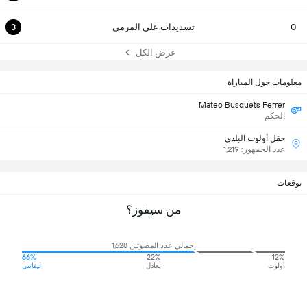
0
تسديدات على المرمى
3
عرض الكل
معلومات حول المباراة
Mateo Busquets Ferrer
الحكم
حقل أولوت البلدي
عدد الجمهور: 1,219
توقعات
من سيفوز؟
إجمالي عدد المصوتين 1,628
66%
22%
12%
أولوت
تعادل
ليفانتي