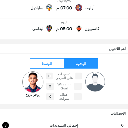
09/08/26
07:00 م
أولوت
ساباديل
اليوم
05:00 م
كاستييون
ليفانتي
أهم اللاعبين
الهجوم
الوسط
تسديدات
0
على المرمى
Winning
0
Goal
أهداف
روجر بروج
0
متوقعة
الإحصائيات
0
إجمالي التسديدات
3