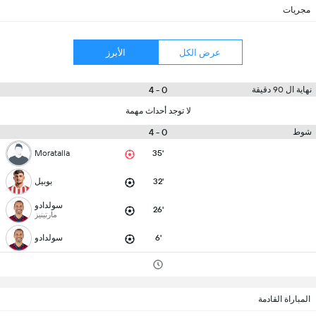
مجريات
عرض الكل
الأبرز
0 - 4
نهاية ال 90 دقيقة
لا توجد أحداث مهمة
0 - 4
شوط
Moratalla
35'
32'
بوبيل
سولدادو
26'
مارتينيز
6'
سولدادو
المباراة القادمة