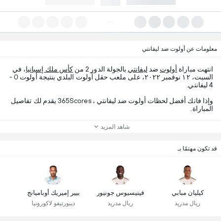
معلومات عن أولوت ضد ليفانتي
انتهت مباراة
أولوت
ضد
ليفانتي
بالجولة الدور 2 من
كأس ملك إسبانيا
، في
السبت، ١٢ نوفمبر ٢٠٢٢، على ملعب حقل أولوت البلدي بنتيجة أولوت 0 -
4 ليفانتي.
وإذا فاتك أفضل لحظات أولوت ضد ليفانتي ، 365Scores يقدم لك تفاصيل
المباراة.
شاهد المزيد
قد تكون مهتمًا بـ
كيليان مبابي
فينيسيوس جونيور
بيير إميريك أوباميانج
ريال مدريد
ريال مدريد
ديبورتيفو لاكورونيا