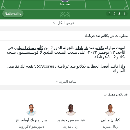
Martínez
Nationality
4 - 2 - 3 - 1
عرض الكل
معلومات عن يكلانو ضد غرناطة
انتهت مباراة
يكلانو
ضد
غرناطة
بالجولة الدور 2 من
كأس ملك إسبانيا
، في
الأحد، ١٣ نوفمبر ٢٠٢٢، على ملعب الملعب البلدي لا كونستيتسيون بنتيجة
يكلانو 2 - 3 غرناطة.
وإذا فاتك أفضل لحظات يكلانو ضد غرناطة ، 365Scores يقدم لك تفاصيل
المباراة.
شاهد المزيد
قد تكون مهتمًا بـ
كيليان مبابي
فينيسيوس جونيور
بيير إميريك أوباميانج
ريال مدريد
ريال مدريد
ديبورتيفو لاكورونيا