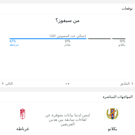
توقعات
من سيفوز؟
إجمالي عدد المصوتين 1,321
67%
21%
12%
يكلانو
تعادل
غرناطة
السّابق
التالي
المواجهات المباشرة
ليس لدينا بيانات متوفرة عن
لقاءات سابقة بين هذين
الفريقين
يكلانو
غرناطة