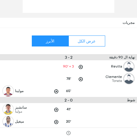
مجريات
عرض الكل
الأبرز
2 - 3
نهاية ال 90 دقيقة
90' + 3
Revilla
Clemente
78'
Tonete
65'
مولينا
0 - 2
شوط
سانشيز
41'
مولينا
20'
ميغيل