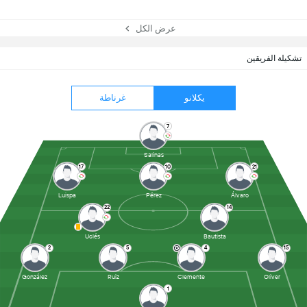
عرض الكل
تشكيلة الفريقين
يكلانو
غرناطة
7
Salinas
17
10
21
Luispa
Pérez
Álvaro
22
14
Uclés
Bautista
2
5
4
15
González
Ruiz
Clemente
Oliver
1