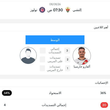
08/08/26
07:30 ص
إلتشي
تولوز
أهم اللاعبين
الوسط
إجمالي
3
التسديدات
تسديدات
2
على المرمى
ألفارو جارسيا
تسديدات
1
خارج المرمى
الإحصائيات
36%
الاستحواذ
64%
20
إجمالي التسديدات
4