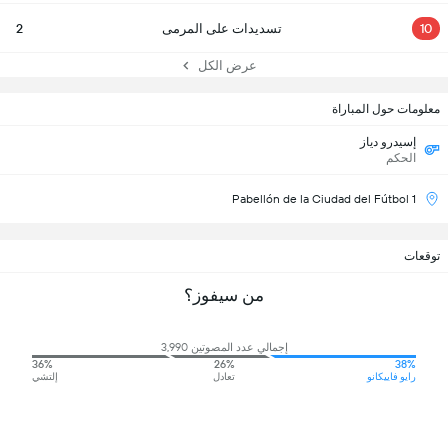
10
تسديدات على المرمى
2
عرض الكل
معلومات حول المباراة
إسيدرو دياز
الحكم
Pabellón de la Ciudad del Fútbol 1
توقعات
من سيفوز؟
إجمالي عدد المصوتين 3,990
36%
26%
38%
رايو فاييكانو
تعادل
إلتشي