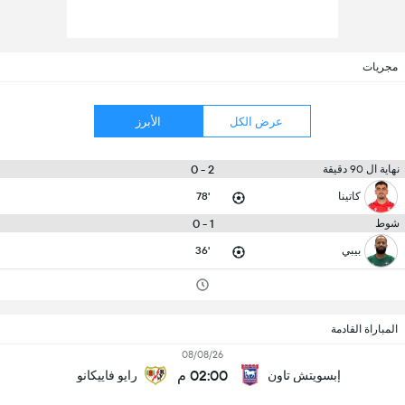
مجريات
عرض الكل
الأبرز
2 - 0
نهاية ال 90 دقيقة
كاتينا
78'
1 - 0
شوط
بيبي
36'
المباراة القادمة
08/08/26
02:00 م
إبسويتش تاون
رايو فاييكانو