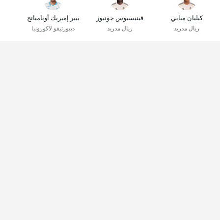
كيليان مبابي
فينيسيوس جونيور
بيير إميريك أوباميانج
ريال مدريد
ريال مدريد
ديبورتيفو لاكورونيا