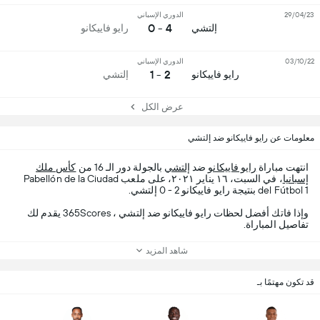
29/04/23
الدوري الإسباني
4 - 0
إلتشي
رايو فاييكانو
03/10/22
الدوري الإسباني
2 - 1
رايو فاييكانو
إلتشي
عرض الكل
معلومات عن رايو فاييكانو ضد إلتشي
انتهت مباراة
رايو فاييكانو
ضد
إلتشي
بالجولة دور الـ 16 من
كأس ملك
إسبانيا
، في السبت، ١٦ يناير ٢٠٢١، على ملعب Pabellón de la Ciudad
del Fútbol 1 بنتيجة رايو فاييكانو 2 - 0 إلتشي.
وإذا فاتك أفضل لحظات رايو فاييكانو ضد إلتشي ، 365Scores يقدم لك
تفاصيل المباراة.
شاهد المزيد
قد تكون مهتمًا بـ