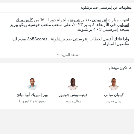
معلومات عن إنترسيتي ضد برشلونة
انتهت مباراة
إنترسيتي
ضد
برشلونة
بالجولة دور الـ 16 من
كأس ملك
إسبانيا
، في الأربعاء، ٤ يناير ٢٠٢٣، على ملعب ملعب خوسيه ريكو بيريز
بنتيجة إنترسيتي 3 - 4 برشلونة.
وإذا فاتك أفضل لحظات إنترسيتي ضد برشلونة ، 365Scores يقدم لك
تفاصيل المباراة.
شاهد المزيد
قد تكون مهتمًا بـ
كيليان مبابي
فينيسيوس جونيور
بيير إميريك أوباميانج
ريال مدريد
ريال مدريد
ديبورتيفو لاكورونيا