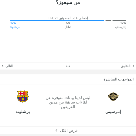
من سيفوز؟
إجمالي عدد المصوتين 110,121
82%
6%
12%
إنترسيتي
تعادل
برشلونة
السّابق
التالي
المواجهات المباشرة
ليس لدينا بيانات متوفرة عن
لقاءات سابقة بين هذين
الفريقين
إنترسيتي
برشلونة
عرض الكل