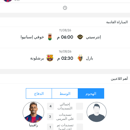
المباراة القادمة
11/08/26
06:00 م
إنترسيتي
خوفي إسبانيوا
16/08/26
02:30 م
بازل
برشلونة
أهم اللاعبين
الهجوم
الوسط
الدفاع
إجمالي
4
التسديدات
تسديدات
3
على المرمى
تسديدات تم
رافينيا
1
اعتراضها