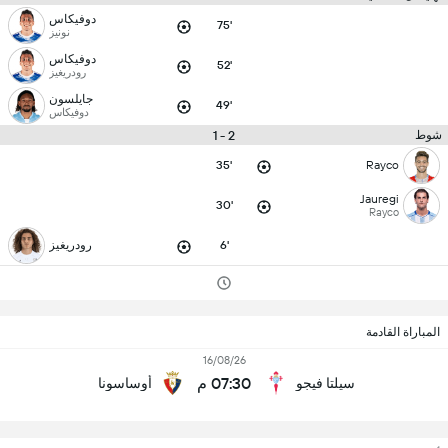
دوفيكاس
75'
نونيز
دوفيكاس
52'
رودريغيز
جايلسون
49'
دوفيكاس
2 - 1
شوط
35'
Rayco
Jauregi
30'
Rayco
6'
رودريغيز
المباراة القادمة
16/08/26
07:30 م
سيلتا فيجو
أوساسونا