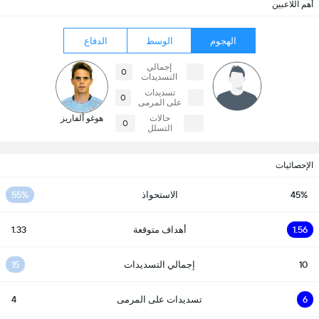
أهم اللاعبين
الهجوم
الوسط
الدفاع
إجمالي
0
التسديدات
تسديدات
0
على المرمى
حالات
هوغو ألفاريز
0
التسلل
الإحصائيات
45%
الاستحواذ
55%
1.56
أهداف متوقعة
1.33
10
إجمالي التسديدات
15
6
تسديدات على المرمى
4