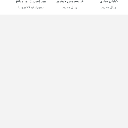
كيليان مبابي
فينيسيوس جونيور
بيير إميريك أوباميانج
ريال مدريد
ريال مدريد
ديبورتيفو لاكورونيا