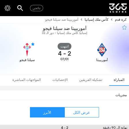
نتائجي
كرة قدم
كأس ملك إسبانيا
أموربييتا ضد سيلتا فيجو
أموربييتا ضد سيلتا فيجو
إسبانيا, كأس ملك إسبانيا - دور الـ 32
انتهت
4
-
2
07/01
أموربييتا
سيلتا فيجو
المباراة
تشكيلة الفريقين
الإحصائيات
المواجهات المباشرة
مجريات
عرض الكل
الأبرز
2 - 4
نهاية ال 90 دقيقة