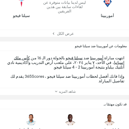
ليس لدينا بيانات متوفرة عن
لقاءات سابقة بين هذين
الفريقين
أموربييتا
سيلتا فيجو
عرض الكل
معلومات عن أموربييتا ضد سيلتا فيجو
انتهت مباراة
أموربييتا
ضد
سيلتا فيجو
بالجولة دور الـ 16 من
كأس ملك
إسبانيا
، في الأحد، ٧ يناير ٢٠٢٤، على ملعب أرض التدريب وأكاديمية نادي
أتلتيك بيلباو بنتيجة أموربييتا 2 - 4 سيلتا فيجو.
وإذا فاتك أفضل لحظات أموربييتا ضد سيلتا فيجو ، 365Scores يقدم لك
تفاصيل المباراة.
شاهد المزيد
قد تكون مهتمًا بـ