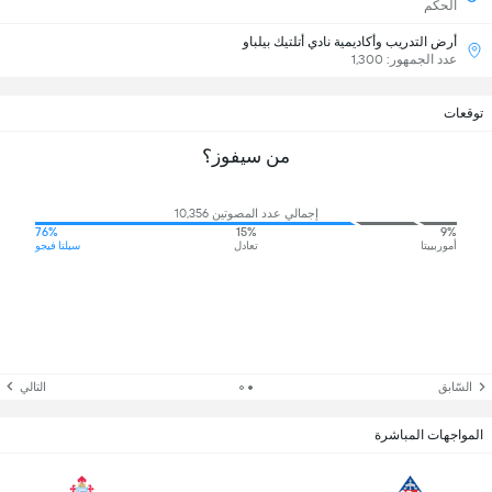
الحكم
أرض التدريب وأكاديمية نادي أتلتيك بيلباو
عدد الجمهور: 1,300
توقعات
من سيفوز؟
إجمالي عدد المصوتين 10,356
76%
15%
9%
أموربييتا
تعادل
سيلتا فيجو
السّابق
التالي
المواجهات المباشرة