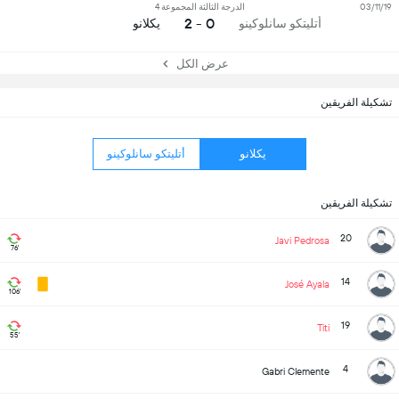
03/11/19
الدرجة الثالثة المجموعة 4
0 - 2
أتليتكو سانلوكينو
يكلانو
عرض الكل
تشكيلة الفريقين
يكلانو
أتليتكو سانلوكينو
تشكيلة الفريقين
20
Javi Pedrosa
76'
14
José Ayala
106'
19
Titi
55'
4
Gabri Clemente