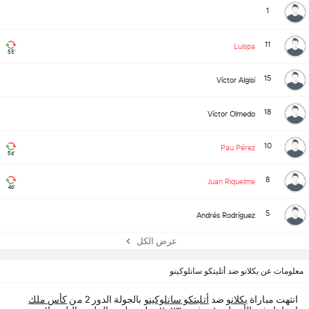
1
11
Luispa
55'
15
Víctor Algisí
18
Víctor Olmedo
10
Pau Pérez
56'
8
Juan Riquelme
46'
5
Andrés Rodríguez
عرض الكل
معلومات عن يكلانو ضد أتليتكو سانلوكينو
انتهت مباراة
يكلانو
ضد
أتليتكو سانلوكينو
بالجولة الدور 2 من
كأس ملك