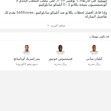
إسبانيا
، في الأربعاء، ١ نوفمبر ٢٠٢٣، على ملعب الملعب البلدي لا
كونستيتسيون بنتيجة يكلانو 2 - 0 أتليتكو سانلوكينو.
وإذا فاتك أفضل لحظات يكلانو ضد أتليتكو سانلوكينو ، 365Scores يقدم لك
تفاصيل المباراة.
شاهد المزيد
قد تكون مهتمًا بـ
كيليان مبابي
فينيسيوس جونيور
بيير إميريك أوباميانج
ريال مدريد
ريال مدريد
ديبورتيفو لاكورونيا