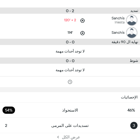
2 - 0
تمديد
Sanchís
120' + 2
Iniesta
114'
Sanchís
0 - 0
نهاية ال 90 دقيقة
لا توجد أحداث مهمة
0 - 0
شوط
لا توجد أحداث مهمة
الإحصائيات
46%
الاستحواذ
54%
3
تسديدات على المرمى
2
عرض الكل