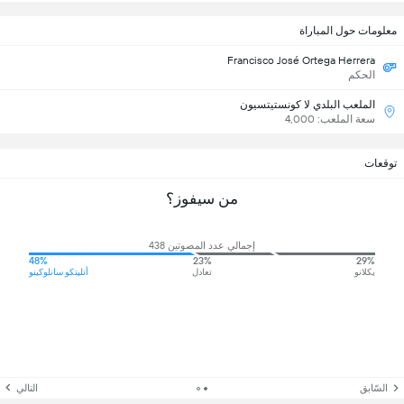
معلومات حول المباراة
Francisco José Ortega Herrera
الحكم
الملعب البلدي لا كونستيتسيون
سعة الملعب: 4,000
توقعات
من سيفوز؟
إجمالي عدد المصوتين 438
48%
23%
29%
يكلانو
تعادل
أتليتكو سانلوكينو
السّابق
التالي