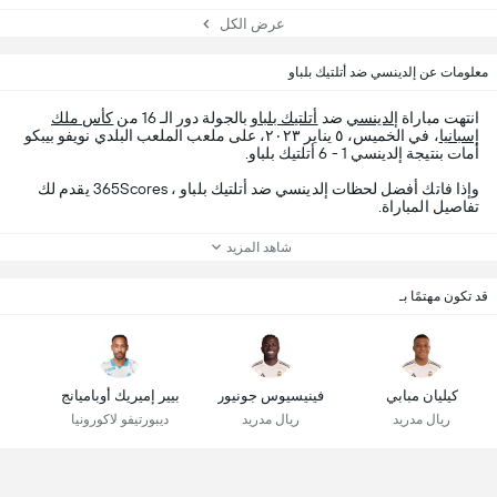
عرض الكل
معلومات عن إلدينسي ضد أتلتيك بلباو
انتهت مباراة
إلدينسي
ضد
أتلتيك بلباو
بالجولة دور الـ 16 من
كأس ملك
إسبانيا
، في الخميس، ٥ يناير ٢٠٢٣، على ملعب الملعب البلدي نويفو بيبكو
أمات بنتيجة إلدينسي 1 - 6 أتلتيك بلباو.
وإذا فاتك أفضل لحظات إلدينسي ضد أتلتيك بلباو ، 365Scores يقدم لك
تفاصيل المباراة.
شاهد المزيد
قد تكون مهتمًا بـ
كيليان مبابي
فينيسيوس جونيور
بيير إميريك أوباميانج
ريال مدريد
ريال مدريد
ديبورتيفو لاكورونيا