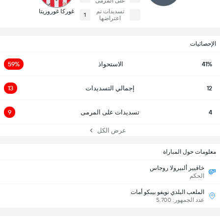
على المرمى
تسديدات تم
غوركا غوروزيتا
1
اعتراضها
الإحصائيات
41%
الاستحواذ
59%
12
إجمالي التسديدات
13
4
تسديدات على المرمى
9
عرض الكل
معلومات حول المباراة
خافيير ألبيرولا روجاس
الحكم
الملعب البلدي نويفو بيبكو أمات
عدد الجمهور: 5,700