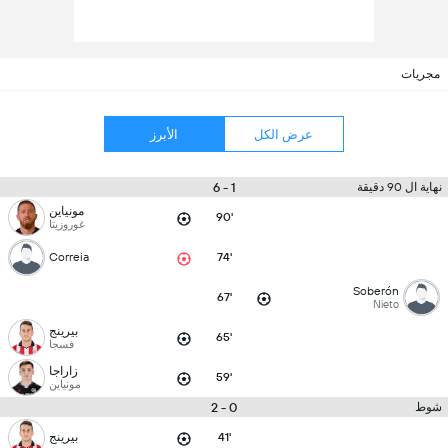
مجريات
عرض الكل
الأبرز
1 - 6
نهاية ال 90 دقيقة
مونياين
90'
غوروزيتا
Correia
74'
Soberón
67'
Nieto
بيرينج
65'
فسجا
زاراجا
59'
مونياين
0 - 2
شوط
41'
بيرينج