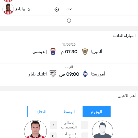
35'
ن. ويليامز
المباراة القادمة
17/08/26
07:30 م
ألميريا
إلدينسي
الغيت
09:00 ص
أموربييتا
أتلتيك بلباو
أهم اللاعبين
الهجوم
الوسط
الدفاع
إجمالي
1
التسديدات
تسديدات
0