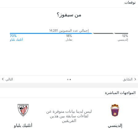
توقعات
من سيفوز؟
إجمالي عدد المصوتين 14,281
70%
18%
12%
إلدينسي
تعادل
أتلتيك بلباو
السّابق
التالي
المواجهات المباشرة
ليس لدينا بيانات متوفرة عن
لقاءات سابقة بين هذين
الفريقين
إلدينسي
أتلتيك بلباو