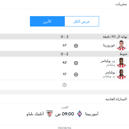
مجريات
عرض الكل
الأبرز
3 - 0
نهاية ال 90 دقيقة
غوروزيتا
61'
2 - 0
شوط
ن. ويليامز
42'
ويليامز
ويليامز
13'
ن. ويليامز
المباراة القادمة
الغيت
09:00 ص
أموربييتا
أتلتيك بلباو
09/08/26