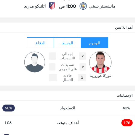
11:00 ص
مانشستر سيتي
أتلتيكو مدريد
أهم اللاعبين
الهجوم
الوسط
الدفاع
إجمالي
2
التسديدات
تسديدات
2
على المرمى
غوركا غوروزيتا
حالات
0
التسلل
الإحصائيات
40%
الاستحواذ
60%
1.78
أهداف متوقعة
1.06