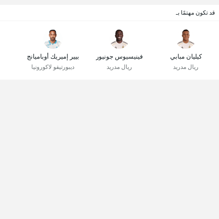
قد تكون مهتمًا بـ
كيليان مبابي
فينيسيوس جونيور
بيير إميريك أوباميانج
ريال مدريد
ريال مدريد
ديبورتيفو لاكورونيا