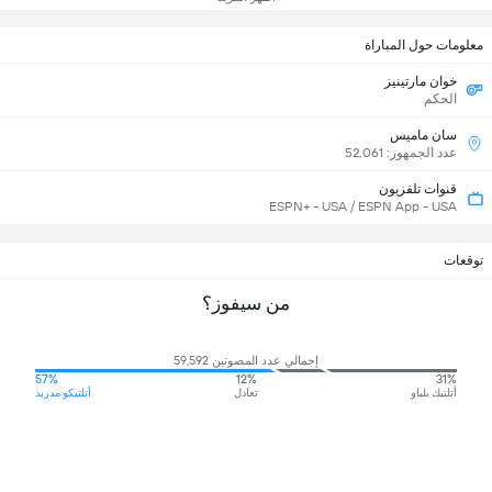
معلومات حول المباراة
خوان مارتينيز
الحكم
سان ماميس
عدد الجمهور: 52,061
قنوات تلفزيون
ESPN+ - USA / ESPN App - USA
توقعات
من سيفوز؟
إجمالي عدد المصوتين 59,592
57%
12%
31%
أتلتيك بلباو
تعادل
أتلتيكو مدريد