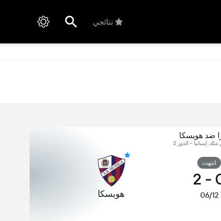
نتائجي
را ضد هويسكا
 ملك إسبانيا - الدور 2
انتهت
2
-
هويسكا
06/12