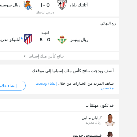
1
-
0
أتلتيك بلباو
ريال سوسيدا
ديربي الباسك
ربع النهائي
انتهت
5
-
0
ريال بيتيس
أتلتيكو مدريد
نتائج كأس ملك إسبانيا
أضف ويدجت نتائج كأس ملك إسبانيا إلى موقعك
شاهد المزيد من الخيارات من خلال
إنشاء وديجت
إنشاء علامة ML
مخصص
قد تكون مهتمًا بـ
كيليان مبابي
ريال مدريد
فينيسيوس جونيور