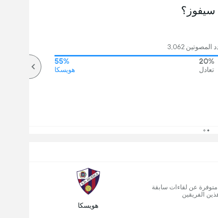
سيفوز؟
لمصوتين 3,062
55%
20%
تعادل
هويسكا
 متوفرة عن لقاءات سابقة
ذين الفريقين
هويسكا