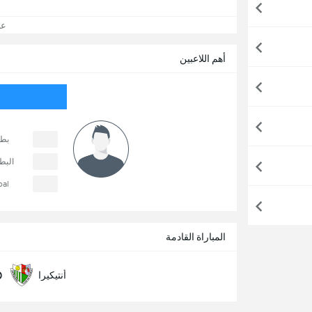
عرض
أهم اللاعبين
بطا
البط
oal
المباراة القادمة
0
أنتيكيرا