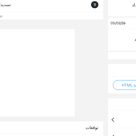
11
تسديدا
د
عرض
05/02/26
HT
توقعات