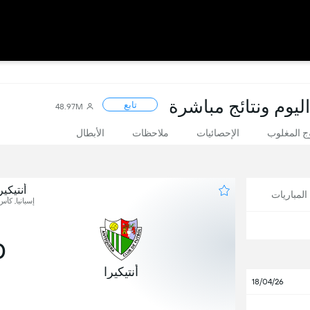
ليوم ونتائج مباشرة
تابع
48.97M
 المغلوب
الإحصائيات
ملاحظات
الأبطال
أنتيكي
لمباريات
إسبانيا, كأس
0
أنتيكيرا
18/04/26