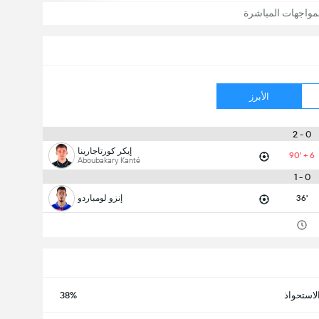
مواجهات المباشرة
الأبرز
0 - 2
إيكر كورتاجارينا
90' + 6
Aboubakary Kanté
0 - 1
36'
إنزو لومباردو
لاستحواذ
38%