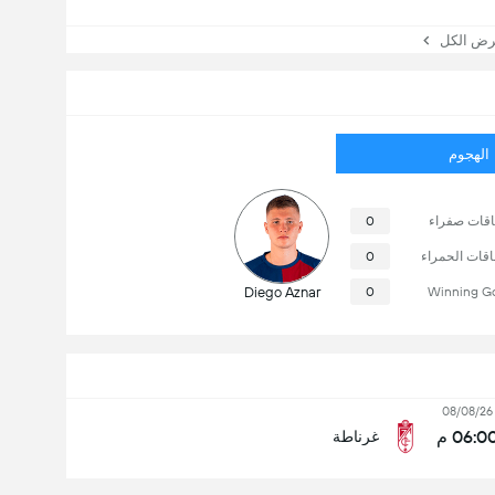
 الكل
الهجوم
قات صفراء
0
اقات الحمراء
0
Diego Aznar
0
Winning G
08/08/26
06:0 م
غرناطة