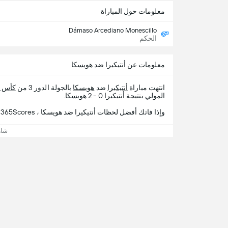
معلومات حول المباراة
Dámaso Arcediano Monescillo
الحكم
معلومات عن أنتيكيرا ضد هويسكا
انتهت مباراة
أنتيكيرا
ضد
هويسكا
بالجولة الدور 3 من
كأس م
المولي بنتيجة أنتيكيرا 0 - 2 هويسكا.
وإذا فاتك أفضل لحظات أنتيكيرا ضد هويسكا ، 365Scores يقدم لك تفاصيل المباراة.
شاه