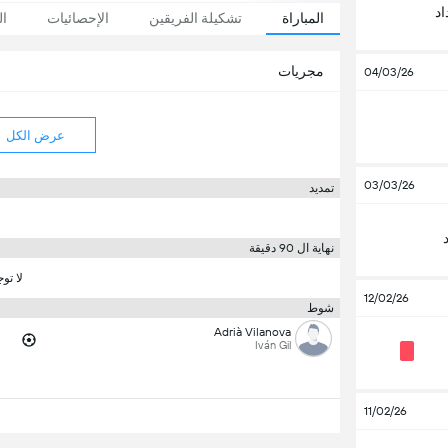
د
المباراة
تشكيلة الفريقين
الإحصائيات
ال
مجريات
04/03/26
عرض الكل
03/03/26
تمديد
نهاية ال 90 دقيقة
لا تو
12/02/26
شوط
Adrià Vilanova
Iván Gil
11/02/26