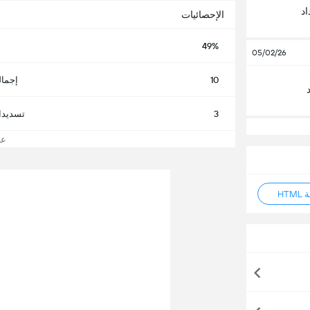
د
الإحصائيات
49%
05/02/26
10
إجمال
3
تسديدا
عرض
HT