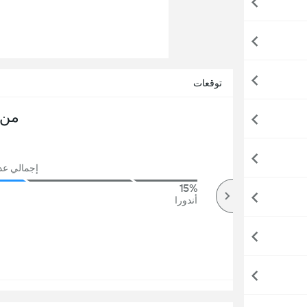
توقعات
من 
إجمالي عدد ا
15%
79%
أكثر
أندورا