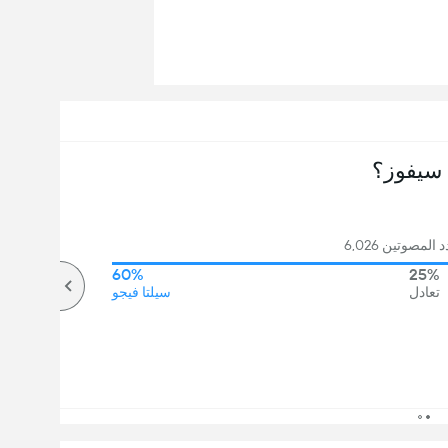
سيفوز؟
لمصوتين 6,026
60%
25%
تعادل
سيلتا فيجو