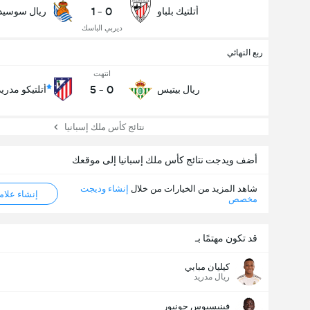
1
-
0
أتلتيك بلباو
ريال سوسيدا
ديربي الباسك
ربع النهائي
انتهت
5
-
0
ريال بيتيس
أتلتيكو مدريد
نتائج كأس ملك إسبانيا
أضف ويدجت نتائج كأس ملك إسبانيا إلى موقعك
شاهد المزيد من الخيارات من خلال
إنشاء وديجت
إنشاء علامة ML
مخصص
قد تكون مهتمًا بـ
كيليان مبابي
ريال مدريد
فينيسيوس جونيور