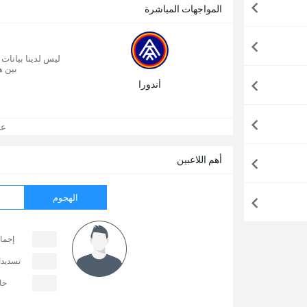
المواجهات المباشرة
ليس لدينا بيانات
بين ه
أندورا
عرض
أهم اللاعبين
الهجوم
إجما
تسديد
حا