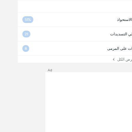
الاستحواذ
51%
ي التسديدات
21
ت على المرمى
8
 الكل
Ad