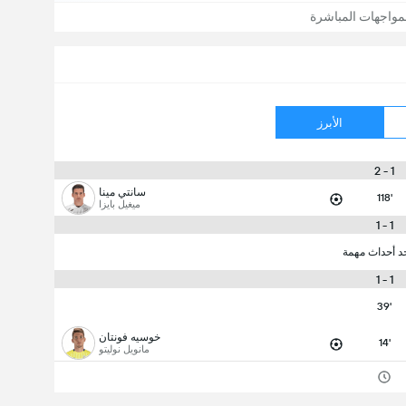
مواجهات المباشرة
الأبرز
1 - 2
سانتي مينا
118'
ميغيل بايزا
1 - 1
جد أحداث مهمة
1 - 1
39'
خوسيه فونتان
14'
مانويل نوليتو