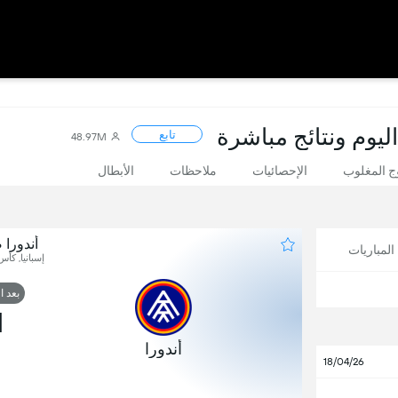
ليوم ونتائج مباشرة
تابع
48.97M
 المغلوب
الإحصائيات
ملاحظات
الأبطال
أندورا 
لمباريات
إسبانيا, كأس
بعد ا
1
أندورا
18/04/26