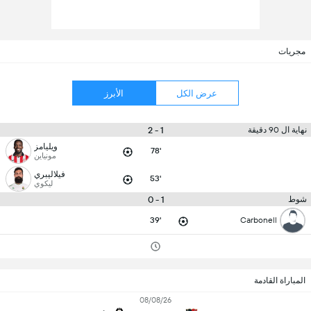
مجريات
عرض الكل
الأبرز
1 - 2
نهاية ال 90 دقيقة
ويليامز
78'
مونياين
فيلاليبري
53'
ليكوي
1 - 0
شوط
39'
Carbonell
المباراة القادمة
08/08/26