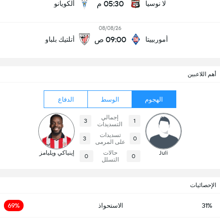
05:30 م
لا نوسيا
ألكويانو
08/08/26
09:00 ص
أموربييتا
أتلتيك بلباو
أهم اللاعبين
الهجوم
الوسط
الدفاع
إجمالي
3
1
التسديدات
تسديدات
3
0
على المرمى
Juli
حالات
إينياكي ويليامز
0
0
التسلل
الإحصائيات
31%
الاستحواذ
69%