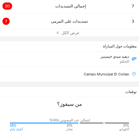
7
إجمالي التسديدات
20
3
تسديدات على المرمى
7
عرض الكل
معلومات حول المباراة
ديفيد ميدي خيمينيز
الحكم
Campo Municipal El Collao
توقعات
من سيفوز؟
إجمالي عدد المصوتين 12,406
58%
21%
21%
ألكويانو
تعادل
أتلتيك بلباو