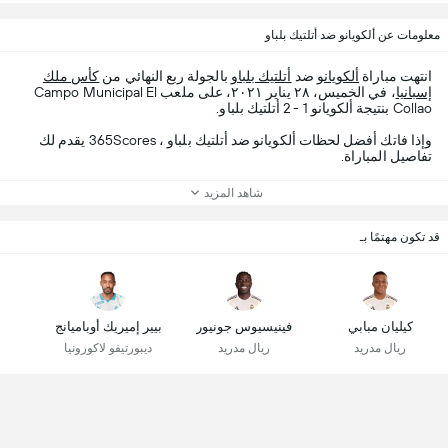
معلومات عن ألكويانو ضد أتلتيك بلباو
انتهت مباراة
ألكويانو
ضد
أتلتيك بلباو
بالجولة ربع النهائي من
كأس ملك
إسبانيا
، في الخميس، ٢٨ يناير ٢٠٢١، على ملعب Campo Municipal El
Collao بنتيجة ألكويانو 1 - 2 أتلتيك بلباو.
وإذا فاتك أفضل لحظات ألكويانو ضد أتلتيك بلباو ، 365Scores يقدم لك
تفاصيل المباراة.
شاهد المزيد
قد تكون مهتمًا بـ
كيليان مبابي
فينيسيوس جونيور
بيير إميريك أوباميانج
ريال مدريد
ريال مدريد
ديبورتيفو لاكورونيا