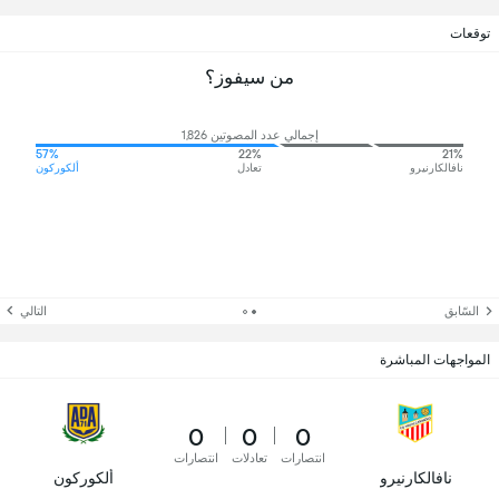
توقعات
من سيفوز؟
إجمالي عدد المصوتين 1,826
57%
22%
21%
نافالكارنيرو
تعادل
ألكوركون
السّابق
التالي
المواجهات المباشرة
0
0
0
انتصارات
تعادلات
انتصارات
نافالكارنيرو
ألكوركون