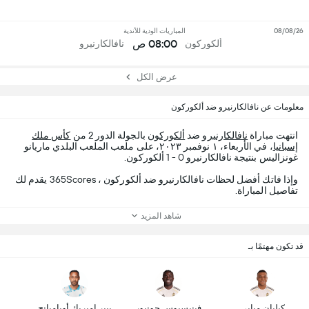
08/08/26
المباريات الودية للأندية
08:00 ص
ألكوركون
نافالكارنيرو
عرض الكل
معلومات عن نافالكارنيرو ضد ألكوركون
انتهت مباراة
نافالكارنيرو
ضد
ألكوركون
بالجولة الدور 2 من
كأس ملك
إسبانيا
، في الأربعاء، ١ نوفمبر ٢٠٢٣، على ملعب الملعب البلدي ماريانو
غونزاليس بنتيجة نافالكارنيرو 0 - 1 ألكوركون.
وإذا فاتك أفضل لحظات نافالكارنيرو ضد ألكوركون ، 365Scores يقدم لك
تفاصيل المباراة.
شاهد المزيد
قد تكون مهتمًا بـ
كيليان مبابي
فينيسيوس جونيور
بيير إميريك أوباميانج