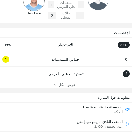
تسديدات
1
على المرمى
حالات
Javi Lara
0
التسلل
الإحصائيات
82%
الاستحواذ
18%
0
إجمالي التسديدات
1
2
تسديدات على المرمى
1
عرض الكل
معلومات حول المباراة
Luis Mario Milla Alvéndiz
الحكم
الملعب البلدي ماريانو غونزاليس
عدد الجمهور: 2,100