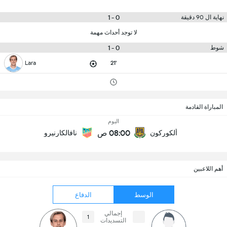
0 - 1
نهاية ال 90 دقيقة
لا توجد أحداث مهمة
0 - 1
شوط
Lara
21'
المباراة القادمة
اليوم
08:00 ص
ألكوركون
نافالكارنيرو
أهم اللاعبين
الوسط
الدفاع
إجمالي
1
التسديدات