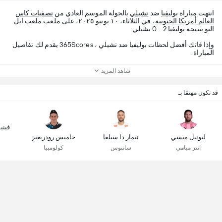
انتهت مباراة
بوليفيا
ضد
تشيلي
بالجولة الموسم العادي من
تصفيات كاس
العالم أمريكا الجنوبية
، في الثلاثاء، ١٠ يونيو ٢٠٢٥، على ملعب ملعب ايل
التو بنتيجة بوليفيا 2 - 0 تشيلي.
وإذا فاتك أفضل لحظات بوليفيا ضد تشيلي ، 365Scores يقدم لك تفاصيل
المباراة.
شاهد المزيد
قد تكون مهتمًا بـ
فيني
ليونيل ميسي
نيمار دا سيلفا
خاميس رودريغيز
انتر ميامي
سانتوس
كولومبيا