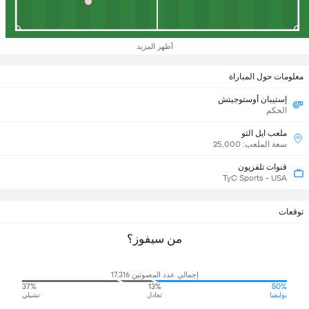
أظهر المزيد
معلومات حول المباراة
إستيبان أوستوجيتش
الحكم
ملعب ايل التو
سعة الملعب: 25,000
قنوات تلفزيون
TyC Sports - USA
توقعات
من سيفوز؟
إجمالي عدد المصوتين 17,316
37%
13%
50%
بوليفيا
تعادل
تشيلي