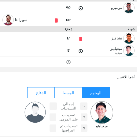
مونتيرو
90'
55'
سييرالتا
1 - 0
شوط
تشافيز
17'
ميغيليتو
5'
ميدينا
أهم اللاعبين
الهجوم
الوسط
الدفاع
إجمالي
5
التسديدات
تسديدات
3
على المرمى
ميغيليتو
تسديدات تم
2
اعتراضها