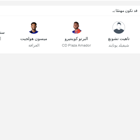
قد تكون مهتمًا بـ
ستي
تاهيت تشونغ
البرتو كوينتيرو
ميسون هولجيت
أ
شيفيلد يونايتد
CD Plaza Amador
الغرافة