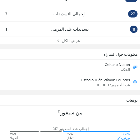
27
إجمالي التسديدات
3
11
تسديدات على المرمى
1
عرض الكل
معلومات حول المباراة
Oshane Nation
الحكم
Estadio Juán Rámon Loubriel
عدد الجمهور: 10,000
توقعات
من سيفوز؟
إجمالي عدد المصوتين 1,317
25%
19%
56%
بورتوريكو
تعادل
أنجويلا