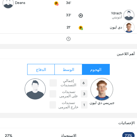
Deans
36'
Ydrach
33'
أنتونيتي
دي ليون
21'
أهم اللاعبين
الهجوم
الوسط
الدفاع
إجمالي
6
التسديدات
تسديدات
3
على المرمى
جيريمي دي ليون
تسديدات
1
خارج المرمى
الإحصائيات
73%
الاستحواذ
27%