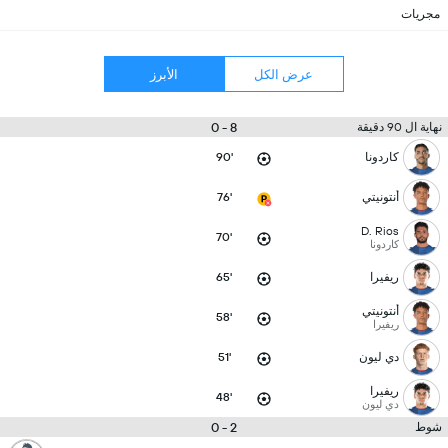
مجريات
عرض الكل
الأبرز
8 - 0
نهاية ال 90 دقيقة
كاردونا
90'
أنتونيتي
76'
D. Rios
70'
كاردونا
ريفيرا
65'
أنتونيتي
58'
ريفيرا
دي ليون
51'
ريفيرا
48'
دي ليون
2 - 0
شوط