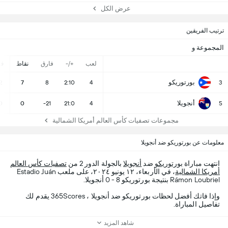
عرض الكل
ترتيب الفريقين
المجموعة و
لعب
+/-
فارق
نقاط
ف
بورتوريكو
2
7
8
2:10
4
3
أنجويلا
0
0
-21
21:0
4
5
مجموعات تصفيات كأس العالم أمريكا الشمالية
معلومات عن بورتوريكو ضد أنجويلا
انتهت مباراة
بورتوريكو
ضد
أنجويلا
بالجولة الدور 2 من
تصفيات كأس العالم
أمريكا الشمالية
، في الأربعاء، ١٢ يونيو ٢٠٢٤، على ملعب Estadio Juán
Rámon Loubriel بنتيجة بورتوريكو 8 - 0 أنجويلا.
وإذا فاتك أفضل لحظات بورتوريكو ضد أنجويلا ، 365Scores يقدم لك
تفاصيل المباراة.
شاهد المزيد