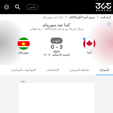
نتائجي
كرة قدم
دوري أمم الكونكاكاف
كندا ضد سورينام
كندا ضد سورينام
شمال امريكا, دوري أمم الكونكاكاف - ربع النهائي
انتهت
0
-
3
20/11
كندا
سورينام
النتيجة الاجمالية
4 - 0
المباراة
تشكيلة الفريقين
الإحصائيات
المواجهات المباشرة
Ad