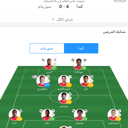
09/06/21
تصفيات كأس العالم أمريكا الشمالية
4 - 0
كندا
سورينام
عرض الكل
تشكيلة الفريقين
كندا
سورينام
9
20
7.7
7.8
جوناثان
لارين
2
14
7
23
8.9
6.9
6.3
علي
إيوستاكويو
شافلبيرج
13
6.6
شوينيير
22
4
15
2
6.8
7.6
8.0
6.4
جونستون
بومبيتو
ميلر
لاريا
1