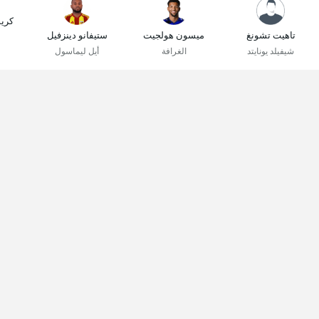
كري
تاهيت تشونغ
ميسون هولجيت
ستيفانو دينزفيل
شيفيلد يونايتد
الغرافة
أيل ليماسول