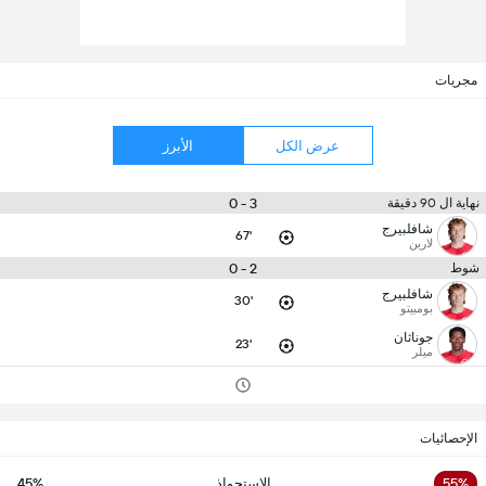
مجريات
عرض الكل
الأبرز
3 - 0
نهاية ال 90 دقيقة
شافلبيرج
67'
لارين
2 - 0
شوط
شافلبيرج
30'
بومبيتو
جوناثان
23'
ميلر
الإحصائيات
55%
الاستحواذ
45%