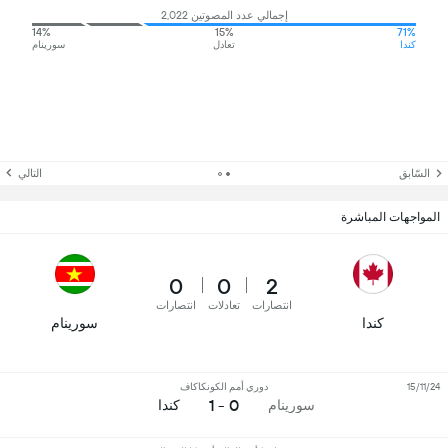
إجمالي عدد المصوتين 2,022
14%
15%
71%
كندا
تعادل
سورينام
السّابق
التالي
المواجهات المباشرة
0
0
2
انتصارات
تعادلات
انتصارات
كندا
سورينام
15/11/24
دوري أمم الكونكاكاف
0 - 1
سورينام
كندا