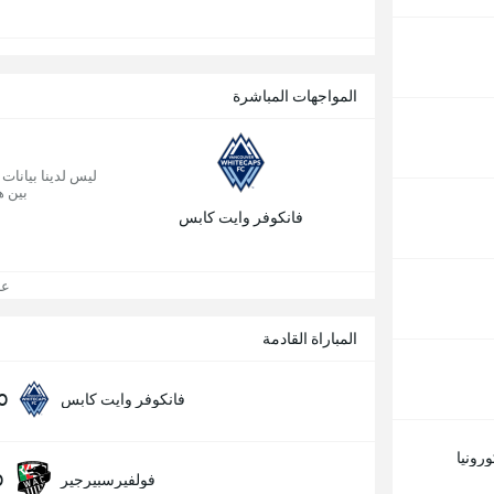
المواجهات المباشرة
ليس لدينا بيانات
بين ه
فانكوفر وايت كابس
عرض
المباراة القادمة
30
فانكوفر وايت كابس
ورونيا
0
فولفيرسبيرجير