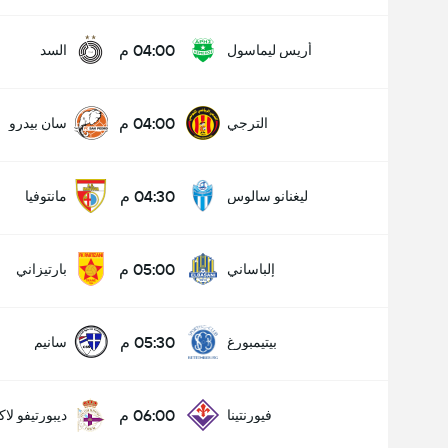
04:00 م
أريس ليماسول
السد
04:00 م
الترجي
سان بيدرو
04:30 م
ليغنانو سالوس
مانتوفيا
05:00 م
إلباساني
بارتيزاني
05:30 م
بيتيمبورغ
سانيم
06:00 م
فيورنتينا
ديبورتيفو لاك