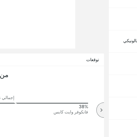
لونيكي
توقعات
من 
إجمالي عد
38%
75%
أكثر
فانكوفر وايت كابس