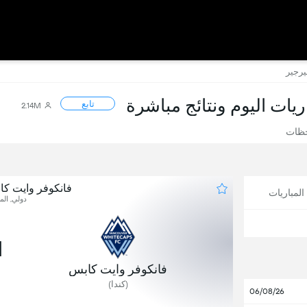
يرجير
اريات اليوم ونتائج مباشرة
تابع
2.14M
حظات
فانكوفر وايت ك
لمباريات
دولي, المب
1
فانكوفر وايت كابس
(كندا)
06/08/26