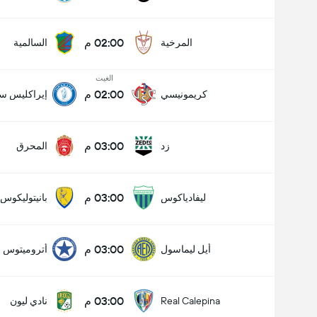
02:00 م
المرخية
السالمية
الغيت
02:00 م
كريمونيسي
إيراكليس سا
03:00 م
زد
المحرق
عدد الاهداف (2.5)
03:00 م
ليفادياكوس
بانيتوليكوس
03:00 م
أيل ليماسول
أتروميتوس
03:00 م
Real Calepina
نادي ليون