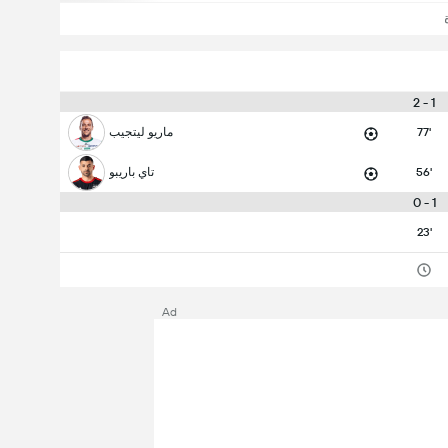
1 - 2
77'
ماريو ليتجيب
56'
تاي باريبو
1 - 0
23'
Ad