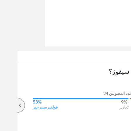
سيفوز؟
د المصوتين 34
53%
9%
تعادل
فولفيرسبيرجير