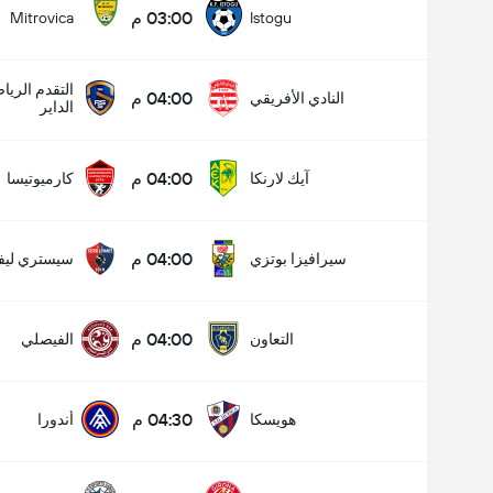
03:00 م
Mitrovica
Istogu
التقدم الري
04:00 م
النادي الأفريقي
الداير
04:00 م
آيك لارنكا
كارميوتيسا
04:00 م
سيرافيزا بوتزي
سيستري ليفا
04:00 م
التعاون
الفيصلي
04:30 م
هويسكا
أندورا