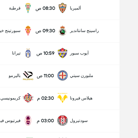
08:30 ص
ألميريا
قرطبة
09:30 ص
راسينج سانتاندير
سبورتينج خي
10:59 ص
أيوب سبور
تيرانا
11:00 ص
ملبورن سيتي
باليرمو
02:30 م
هيلاس فيرونا
كريمونيسي
03:00 م
سودتيرول
فيرتيوس فير