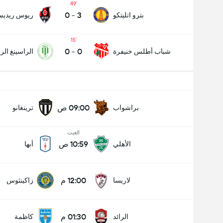
49
0
-
3
بترو اتليتكو
ريوس ريدي
15
0
-
0
شباب أطلس خنيفرة
الراسينغ ال
09:00 ص
براشواب
ترينغانو
الغيت
10:59 ص
الأهلي
أبها
12:00 م
لاريسا
زاكينثوس
01:30 م
الرائد
كاظمة