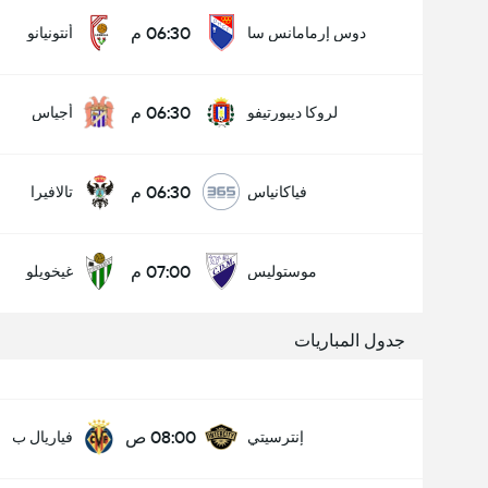
06:30 م
دوس إرمامانس سا
أنتونيانو
06:30 م
لروكا ديبورتيفو
أجياس
06:30 م
فياكانياس
تالافيرا
07:00 م
موستوليس
غيخويلو
جدول المباريات
08:00 ص
إنترسيتي
فياريال ب