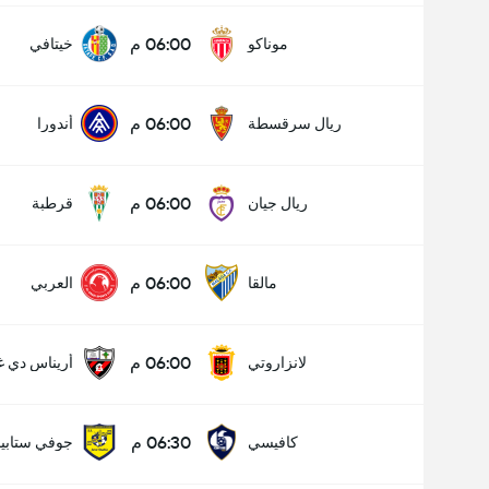
06:00 م
موناكو
خيتافي
06:00 م
ريال سرقسطة
أندورا
06:00 م
ريال جيان
قرطبة
06:00 م
مالقا
العربي
06:00 م
لانزاروتي
أريناس دي غ
06:30 م
كافيسي
جوفي ستابيا