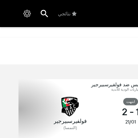
نتائجي
ابس ضد فولفيرسبيرجير
اريات الودية للأندية
انتهت
2
-
فولفيرسبيرجير
21/01
(النمسا)