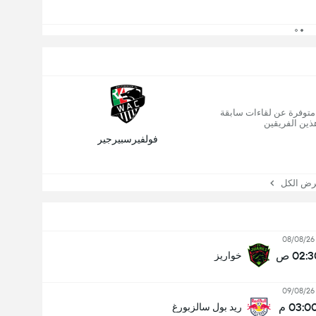
 متوفرة عن لقاءات سابقة
ذين الفريقين
فولفيرسبيرجير
 الكل
08/08/26
02: ص
خواريز
09/08/26
03:0 م
ريد بول سالزبورغ