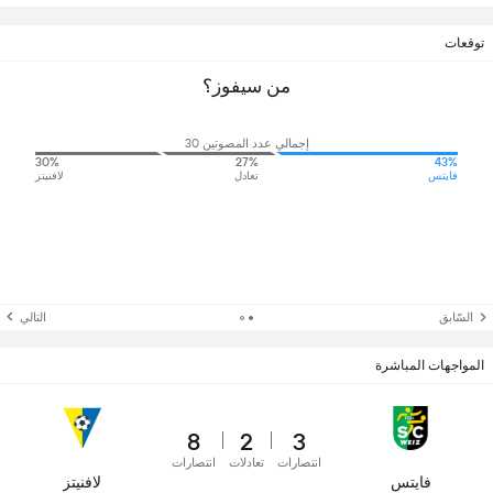
توقعات
من سيفوز؟
إجمالي عدد المصوتين 30
30%
27%
43%
فايتس
تعادل
لافنيتز
السّابق
التالي
المواجهات المباشرة
8
2
3
انتصارات
تعادلات
انتصارات
فايتس
لافنيتز