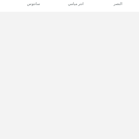
النصر
انتر ميامي
سانتوس