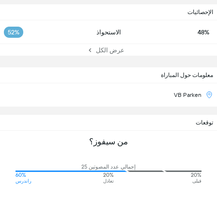
الإحصائيات
48%
الاستحواذ
52%
عرض الكل
معلومات حول المباراة
VB Parken
توقعات
من سيفوز؟
إجمالي عدد المصوتين 25
60%
20%
20%
فيلى
تعادل
راندرس