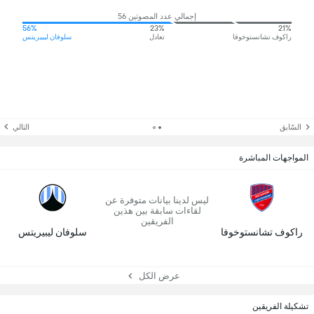
إجمالي عدد المصوتين 56
56%
23%
21%
راكوف تشانستوخوفا
تعادل
سلوفان ليبيريتس
السّابق
التالي
المواجهات المباشرة
ليس لدينا بيانات متوفرة عن
لقاءات سابقة بين هذين
الفريقين
راكوف تشانستوخوفا
سلوفان ليبيريتس
عرض الكل
تشكيلة الفريقين