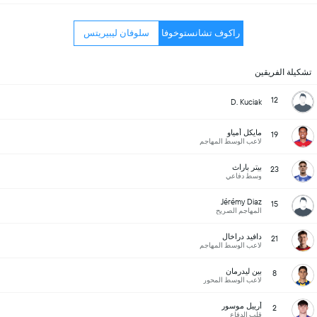
راكوف تشانستوخوفا
سلوفان ليبيريتس
تشكيلة الفريقين
12
D. Kuciak
مايكل أمياو
19
لاعب الوسط المهاجم
بيتر باراث
23
وسط دفاعي
Jérémy Diaz
15
المهاجم الصريح
دافيد دراخال
21
لاعب الوسط المهاجم
بين ليدرمان
8
لاعب الوسط المحور
أرييل موسور
2
قلب الدفاع