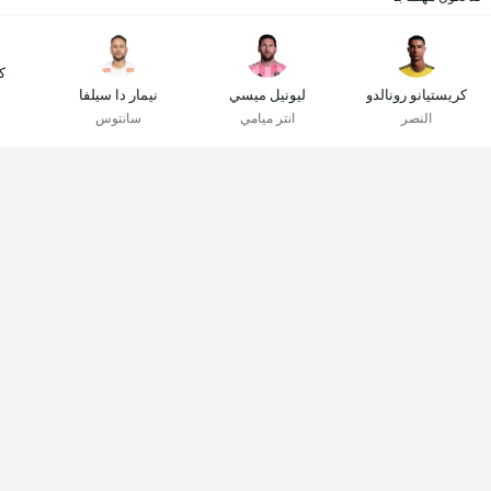
ك
كريستيانو رونالدو
ليونيل ميسي
نيمار دا سيلفا
النصر
انتر ميامي
سانتوس