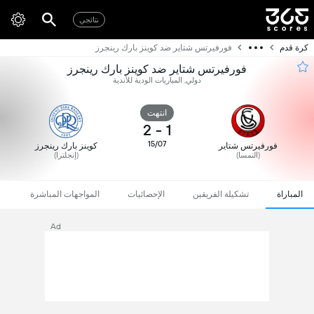
نتائجي
كرة قدم
فورفيرتس شتاير ضد كوينز بارك رينجرز
فورفيرتس شتاير ضد كوينز بارك رينجرز
دولي, المباريات الودية للأندية
انتهت
2
-
1
15/07
فورفيرتس شتاير
كوينز بارك رينجرز
(النمسا)
(إنجلترا)
المباراة
تشكيلة الفريقين
الإحصائيات
المواجهات المباشرة
Ad