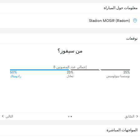
معلومات حول المباراة
Stadion MOSiR (Radom)
توقعات
من سيفوز؟
إجمالي عدد المصوتين 8
50%
25%
25%
بوستسا نيبولوميس
تعادل
رادومياك
السّابق
التالي
المواجهات المباشرة