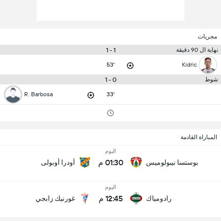
مجريات
1 - 1
نهاية ال 90 دقيقة
53'
Kidric
0 - 1
شوط
R. Barbosa
33'
المباراة القادمة
اليوم
01:30 م
بوستسا نيبولوميس
أودرا أوبولى
اليوم
12:45 م
رادومياك
غورنيك زابجي