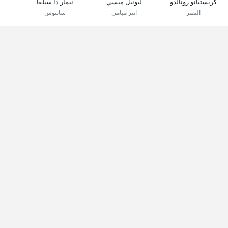
كريستيانو رونالدو
ليونيل ميسي
نيمار دا سيلفا
النصر
انتر ميامي
سانتوس